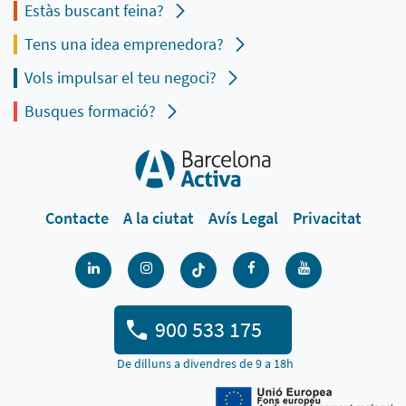
Estàs buscant feina?
Tens una idea emprenedora?
Vols impulsar el teu negoci?
Busques formació?
Contacte
A la ciutat
Avís Legal
Privacitat
900 533 175
De dilluns a divendres de 9 a 18h