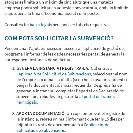
atorgar es limita a un màxim de cinc ajuts que una mateixa
empresa podrà sol·licitar en aquesta convocatòria, amb un límit de
2 ajuts per a la línia d’Economia Social i d’Impacte.
Consulteu les
bases legals
per conèixer tots els requisits.
COM POTS SOL·LICITAR LA SUBVENCIÓ?
Per demanar l'ajut, és necessari accedir a l’aplicació de gestió del
programa i informar de les dades necessàries per tal de generar la
corresponent instància de sol·licitud.
GENERA LA INSTÀNCIA I REGISTRA-LA
: Cal entrar a
l'
aplicació de Sol·licitud de Subvencions
, seleccionar el nom
de l'empresa o donar-la d'alta (si no ho estava prèviament) i
penjar la documentació inicial requerida. Després s'ha de
generar la instància , completar l'apartat de Declaració de
subvencions rebudes i registrar-la al
portal de tràmits
municipals.
APORTA DOCUMENTACIÓ
: Un cop comprovat el registre de
la instància, rebreu un mail informant que teniu 15 dies per
adjuntar la resta de documentació a l'
aplicació de
Sol·licitud de Subvencions
.