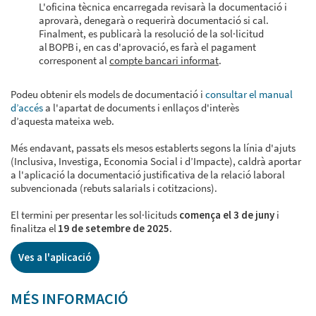
L'oficina tècnica encarregada revisarà la documentació i
aprovarà, denegarà o requerirà documentació si cal.
Finalment, es publicarà la resolució de la sol·licitud
al BOPB i, en cas d'aprovació, es farà el pagament
corresponent al
compte bancari informat
.
Podeu obtenir els models de documentació i
consultar el manual
d’accés
a l'apartat de documents i enllaços d'interès
d’aquesta mateixa web.
Més endavant, passats els mesos establerts segons la línia d'ajuts
(Inclusiva, Investiga, Economia Social i d’Impacte), caldrà aportar
a l'aplicació la documentació justificativa de la relació laboral
subvencionada (rebuts salarials i cotitzacions).
El termini per presentar les sol·licituds
comença el 3 de juny
i
finalitza el
19 de setembre de 2025.
Ves a l'aplicació
MÉS INFORMACIÓ