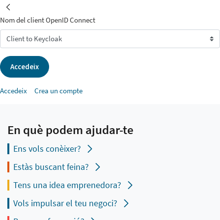
INICI
Nom del client OpenID Connect
Accedeix
Accedeix
Crea un compte
En què podem ajudar-te
Ens vols conèixer?
Estàs buscant feina?
Tens una idea emprenedora?
Vols impulsar el teu negoci?