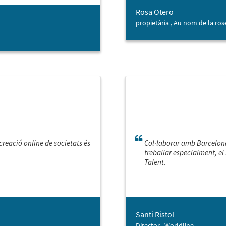
Rosa Otero
propietària , Au nom de la ros
creació online de societats és
Col·laborar amb Barcelona 
treballar especialment, el
Talent.
Santi Ristol
Director , Worldline