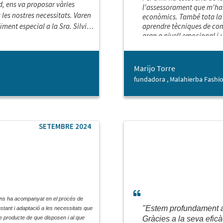
d, ens va proposar vàries
l'assessorament que m'han
 les nostres necessitats. Varen
econòmics. També tota la f
ïment especial a la Sra. Silvia
aprendre tècniques de com
gran a nivell emocional i
r durant tot el procés de cerca.
millorar el meu negoci. N
Marijo Torre
fundadora , Malahierba Fashi
SETEMBRE 2024
a ens ha acompanyat en el procés de
"Estem profundament ag
stant i adaptació a les necessitats que
e producte de que disposen i al que
Gràcies a la seva eficà