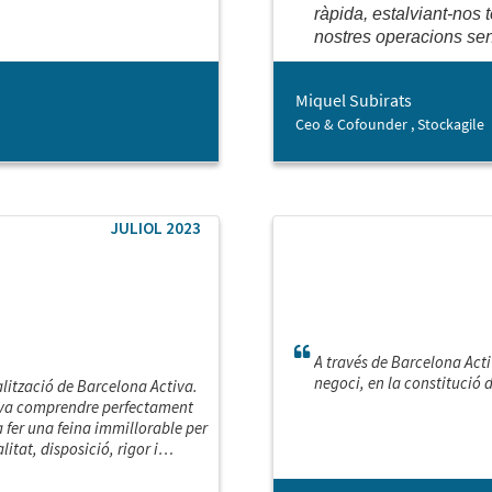
ràpida, estalviant-nos
nostres operacions sen
Miquel Subirats
Ceo & Cofounder , Stockagile
JULIOL 2023
A través de Barcelona Act
negoci, en la constitució 
alització de Barcelona Activa.
e va comprendre perfectament
a fer una feina immillorable per
itat, disposició, rigor i