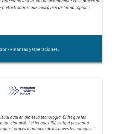
de Barcelona Activa, ens va acompanyar en el procés de
permetre trobar el que buscàvem de forma ràpida i
or - Finanzas y Operaciones.
sual avui en dia és la tecnologia. El fet que les
tan clar això, i el fet que l'ISE estigui passant a
t aquest procés d'adopció de les noves tecnologies. "