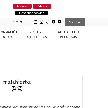
.
Accepto
Rebutjar
Gestionar cookies
Butlletí
Accedeix
FORMACIÓ I
SECTORS
ACTUALITAT I
AJUTS
ESTRATÈGICS
RECURSOS
es millors decisions que he pres mai, he après tant amb