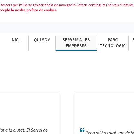
 tercers per millorar l’experiència de navegació i oferir continguts i serveis d’interès
epta la nostra política de cookies.
INICI
QUI SOM
SERVEIS A LES
PARC
EMPRESES
TECNOLÒGIC
t a la ciutat. El Servei de
Per a mi ha estat una de l