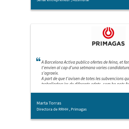
A Barcelona Activa publico ofertes de feina, et fan 
t'envien al cap d'una setmana varies candidatures
s'agraeix.
A part de que t'avisen de totes les subvencions qu
treballadors/es de diferents edats, com ho pots fe
veritat.
Marta Torras
Directora de RRHH , Primagas