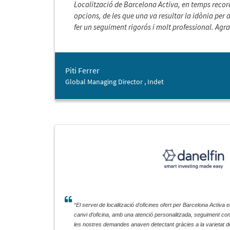
Localització de Barcelona Activa, en temps recor
opcions, de les que una va resultar la idònia per a
fer un seguiment rigorós i molt professional. Agra
Pàmies per la seva disponibilitat, ajuda i saber fe
Piti Ferrer
Global Managing Director , Indet
“El servei de localització d’oficines ofert per Barcelona Activ
canvi d’oficina, amb una atenció personalitzada, seguiment con
les nostres demandes anaven detectant gràcies a la varietat d