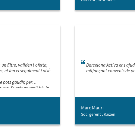
un filtre, validen l'oferta,
Barcelona Activa ens ajud
, et fan el seguiment i això
mitjançant convenis de pr
e pots gaudir, per
r, etc. Funciona molt bé, la
Marc Mauri
Soci gerent , Kaizen