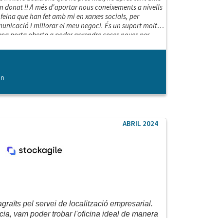
 donat !! A més d'aportar nous coneixements a nivells
eina que han fet amb mi en xarxes socials, per
unicació i millorar el meu negoci. És un suport molt
 una porta oberta a poder aprendre coses noves per
o ho hagués aconseguit sense l'assessorament.
on
ABRIL 2024
raïts pel servei de localització empresarial.
cia, vam poder trobar l'oficina ideal de manera