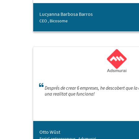
Lucyanna Barbosa Barros
CEO , Bicosome
Després de crear 6 empreses, he descobert que la 
una realitat que funciona!
Otto Wüst
Serial entrepreneur , Adsmurai