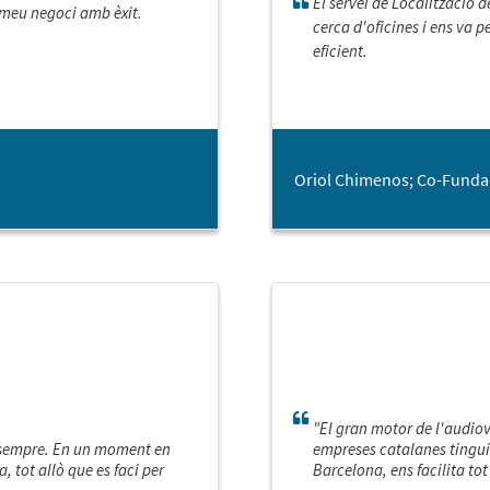
El servei de Localització 
l meu negoci amb èxit.
cerca d'oficines i ens va 
eficient.
Oriol Chimenos; Co-Fundad
"El gran motor de l'audiovi
a sempre. En un moment en
empreses catalanes tinguin 
a, tot allò que es faci per
Barcelona, ens facilita to