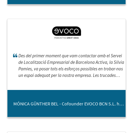
Des del primer moment que vam contactar amb el Servei
de Localització Empresarial de Barcelona Activa, la Silvia
Pamies, va posar tots els esforços possibles en trobar-nos
un espai adequat per la nostra empresa. Les trucades
periòdiques de seguiment i l'acompanyament durant tot
el procés han fet infinitament més fàcil el camí fins que
hem trobat el lloc ideal per situar-nos.
MÓNICA GÜNTHER BEL - Cofounder EVOCO BCN S.L. https://www.evoco.pro