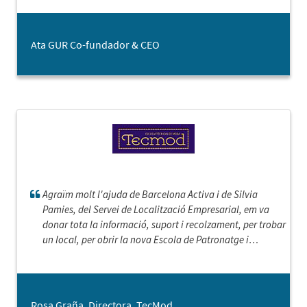
amb el procés del contracte. Estem molt contents. Una
salutació des de la nostre nova oficina!
Ata GUR Co-fundador & CEO
Agraïm molt l'ajuda de Barcelona Activa i de Silvia
Pamies, del Servei de Localització Empresarial, em va
donar tota la informació, suport i recolzament, per trobar
un local, per obrir la nova Escola de Patronatge i
Confecció i Coworking Sostenible. Vull agrair-vos la
vostra predisposició, seguiment i professionalitat que
m'ha facilitat en tot moment.
Rosa Graña. Directora. TecMod