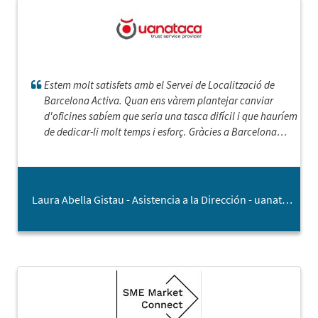
Estem molt satisfets amb el Servei de Localització de
Barcelona Activa. Quan ens vàrem plantejar canviar
d'oficines sabíem que seria una tasca difícil i que hauríem
de dedicar-li molt temps i esforç. Gràcies a Barcelona
Activa i amb l'ajut de la Silvia, hem trobat les noves
oficines en temps rècord: ens van presentar diferents
opcions i ens van facilitar els contactes necessaris per
poder avançar amb la cerca.
Laura Abella Gistau - Asistencia a la Dirección - uanataca.com