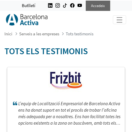
TOTS TESTIMONIS
Butlletí
Accedeix
Inici
Serveis a les empreses
Tots testimonis
TOTS ELS TESTIMONIS
L’equip de Localització Empresarial de Barcelona Activa
ens ha donat suport en tot el procés de trobar l’oficina
més adequada per a nosaltres. Ens han facilitat totes les
opcions existents a la zona on buscàvem, amb tots els
criteris que teníem i desprès, també, ens han fet costat