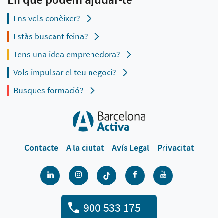
Ens vols conèixer?
Estàs buscant feina?
Tens una idea emprenedora?
Vols impulsar el teu negoci?
Busques formació?
Contacte
A la ciutat
Avís Legal
Privacitat
900 533 175