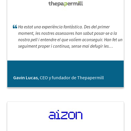
Ha estat una experiència fantàstica. Des del primer
moment, les nostres assessores han sabut posar-se a la
nostra pell i entendre el que volíem aconseguir. Han fet un
seguiment proper i continua, sense mai defugir les
preguntes difícils que ens havíem de fer. Realment,
sentíem que desitjaven tant com nosaltres que el nostre
projecte tingui èxit. Estem molt agraïts per la seva
col·laboració.
Gavin Lucas
, CEO y fundador de Thepapermill