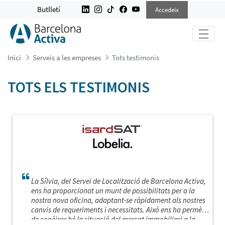
TOTS TESTIMONIS
Butlletí
Accedeix
Inici
Serveis a les empreses
Tots testimonis
TOTS ELS TESTIMONIS
La Sílvia, del Servei de Localització de Barcelona Activa,
ens ha proporcionat un munt de possibilitats per a la
nostra nova oficina, adaptant-se ràpidament als nostres
canvis de requeriments i necessitats. Això ens ha permès
de conèixer bé la situació del mercat immobiliari a la