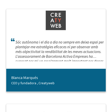
Sóc autònoma i el dia a dia no sempre em deixa espai per
plantejar-me estratègies eficaces ni per observar amb
més objectivitat la rendibilitat de les meves actuacions.
L'assessorament de Barcelona Activa Empreses ha
suposat per mi un recolzament molt important per donar
un impuls a la meva empresa. He pogut posar en marxa
un pla estratègic i definir un full de ruta, replantejant els
meus objectius, prioritzant les accions més rellevants i
Blanca Marqués
trobant noves oportunitats de negoci.
CEO y fundadora , Creatyweb