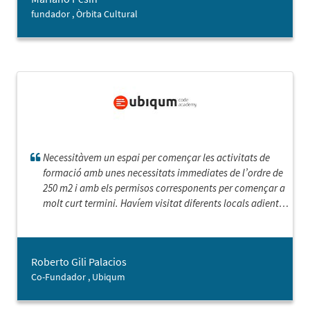
aconsegueixen reforçar el autoestima per poder tirar-los
fundador , Òrbita Cultural
endavant.
Necessitàvem un espai per començar les activitats de
formació amb unes necessitats immediates de l’ordre de
250 m2 i amb els permisos corresponents per començar a
molt curt termini. Havíem visitat diferents locals adients,
però sempre fallava el tema de permisos. El Servei de
localització Empresarial, ens va oferir tres possibilitats
que s’ajustaven a les necessitats i vam poder començar
Roberto Gili Palacios
en la data prevista. Magnífic servei i espero que tornem a
Co-Fundador , Ubiqum
utilitzar-lo en la propera ampliació.