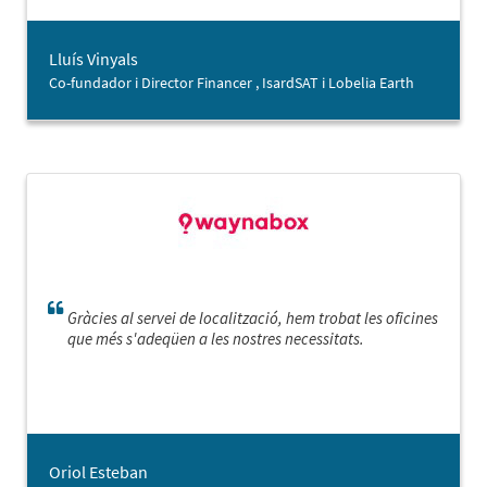
ciutat i hem pogut identificar amb seguretat (i aprofitar-
la!) una bona oportunitat quan l’hem trobada.
Lluís Vinyals
Co-fundador i Director Financer , IsardSAT i Lobelia Earth
Gràcies al servei de localització, hem trobat les oficines
que més s'adeqüen a les nostres necessitats.
Oriol Esteban