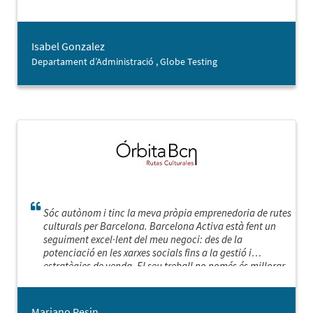
Isabel Gonzalez
Departament d’Administració , Globe Testing
Sóc autònom i tinc la meva pròpia emprenedoria de rutes
culturals per Barcelona. Barcelona Activa està fent un
seguiment excel·lent del meu negoci: des de la
potenciació en les xarxes socials fins a la gestió i
estratègies de venda. El seu treball no només és millorar
la part estadística i augmentar la facturació, o com
reconstruir el meu treball en els nous i complexos
escenaris, sinó que amb molta senzillesa, empatia i criteri
Mariano Pesin