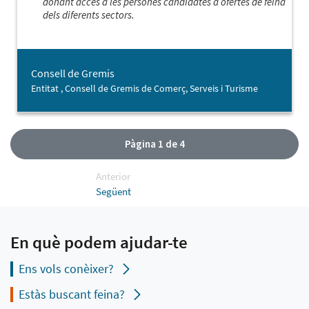
donant accés a les persones candidates a ofertes de feina
dels diferents sectors.
Consell de Gremis
Entitat , Consell de Gremis de Comerç, Serveis i Turisme
Pàgina 1 de 4
Anterior
Següent
En què podem ajudar-te
Ens vols conèixer?
Estàs buscant feina?