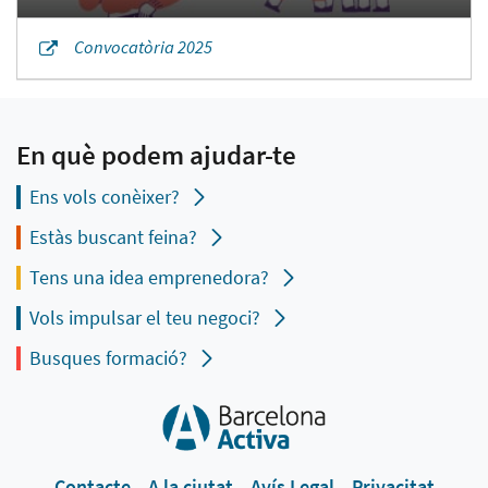
Convocatòria 2025
En què podem ajudar-te
Ens vols conèixer?
Estàs buscant feina?
Tens una idea emprenedora?
Vols impulsar el teu negoci?
Busques formació?
Contacte
A la ciutat
Avís Legal
Privacitat