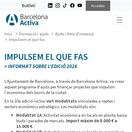
IMPULSEM EL QUE FAS
Butlletí
Accedeix
Inici
Formació i ajuts
Ajuts i fons d'inversió
Impulsem el que fas
IMPULSEM EL QUE FAS
> INFORMA'T SOBRE L'EDICIÓ 2026
L'Ajuntament de Barcelona, a través de Barcelona Activa, va crear
aquest programa d'ajuts per finançar projectes que impulsin
l'economia dels barris de la ciutat.
En la 10a edició inclou
vuit modalitats
vinculades a reptes i
sectors econòmics estratègics. Les modalitats són:
Modalitat 1A:
Activitat econòmica en locals en planta baixa
buits i parades de mercats.
Import màxim de 8.000 € a
15.000 €.
Modalitat 1B:
Activitat econòmica en locals municipals en