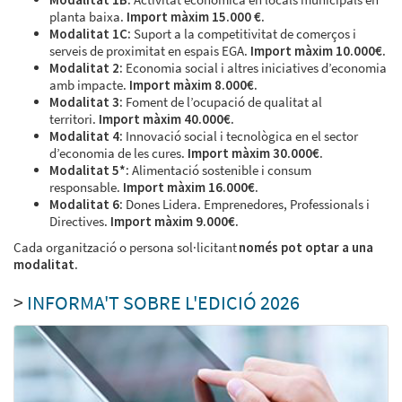
planta baixa.
Import màxim 15.000 €.
Modalitat 1C:
Suport a la competitivitat de comerços i
serveis de proximitat en espais EGA.
Import màxim 10.000€.
Modalitat 2:
Economia social i altres iniciatives d’economia
amb impacte.
Import màxim 8.000€.
Modalitat 3:
Foment de l’ocupació de qualitat al
territori.
Import màxim 40.000€.
Modalitat 4:
Innovació social i tecnològica en el sector
d’economia de les cures.
Import màxim 30.000€.
Modalitat 5*:
Alimentació sostenible i consum
responsable.
Import màxim 16.000€.
Modalitat 6:
Dones Lidera. Emprenedores, Professionals i
Directives.
Import màxim 9.000€.
Cada organització o persona sol·licitant
només pot optar a una
modalitat.
>
INFORMA'T SOBRE L'EDICIÓ 2026