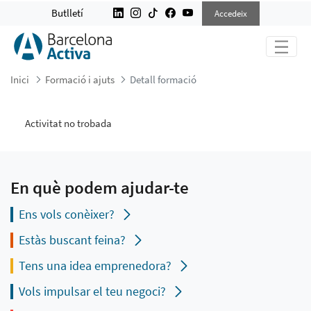
DETALL FORMACIÓ
Butlletí
Accedeix
Inici
Formació i ajuts
Detall formació
Activitat no trobada
En què podem ajudar-te
Ens vols conèixer?
Estàs buscant feina?
Tens una idea emprenedora?
Vols impulsar el teu negoci?