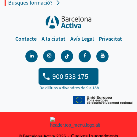
Busques formació?
Contacte
A la ciutat
Avís Legal
Privacitat
900 533 175
De dilluns a divendres de 9 a 18h
Queixes i suggeriments
© Barcelona Activa 2026