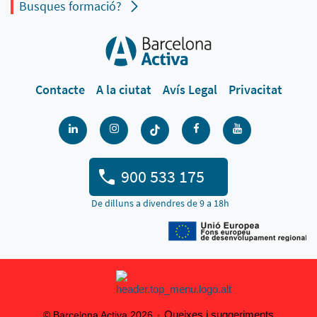
Busques formació?
Contacte
A la ciutat
Avís Legal
Privacitat
900 533 175
De dilluns a divendres de 9 a 18h
Queixes i suggeriments
© Barcelona Activa 2026