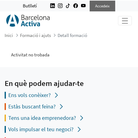
DETALL FORMACIÓ
Butlletí
Accedeix
Inici
Formació i ajuts
Detall formació
Activitat no trobada
En què podem ajudar-te
Ens vols conèixer?
Estàs buscant feina?
Tens una idea emprenedora?
Vols impulsar el teu negoci?