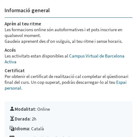
Informació general
Aprèn al teu ritme
Les formacions online són autoformatives i et pots inscriure en
qualsevol moment.
Gaudeix aprenent des d'on vulguis, al teu ritme i sense horaris.
Accés
Les activitats estan disponibles al
Campus Virtual de Barcelona
Activa
Certificat
Per obtenir el certificat de realització cal completar el qüestionari
final del curs. Un cop superat, podràs descarregar-lo al teu
Espai
personal.
Modalitat:
Online
Durada:
2h
Idioma:
Català