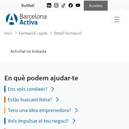
DETALL FORMACIÓ
Butlletí
Accedeix
Inici
Formació i ajuts
Detall formació
Activitat no trobada
En què podem ajudar-te
Ens vols conèixer?
Estàs buscant feina?
Tens una idea emprenedora?
Vols impulsar el teu negoci?