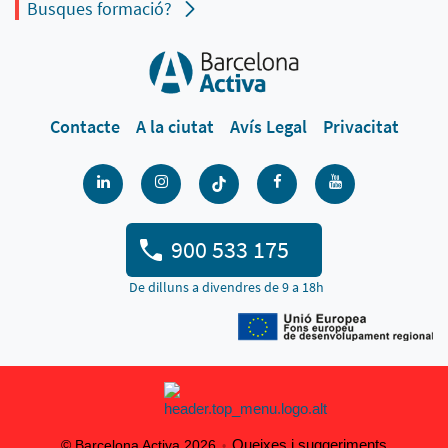
Busques formació?
Contacte
A la ciutat
Avís Legal
Privacitat
900 533 175
De dilluns a divendres de 9 a 18h
Queixes i suggeriments
© Barcelona Activa 2026