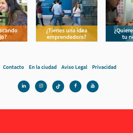
uscando
¿Tienes una idea
¿Quiere
jo?
emprendedora?
tu n
Contacto
En la ciudad
Aviso Legal
Privacidad