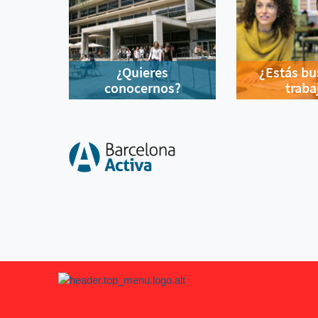
¿Quieres
¿Estás b
conocernos?
traba