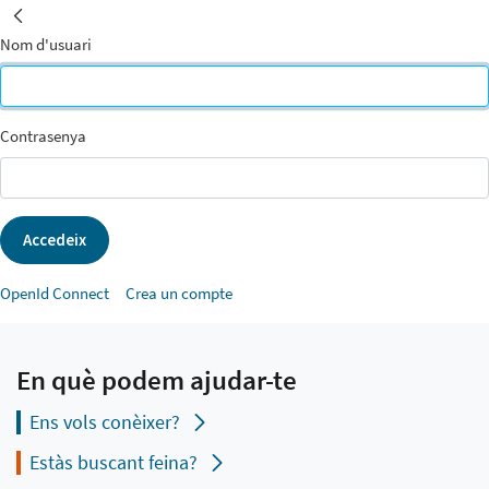
INICI
Inicia la sessió
Inicia la sessió
Nom d'usuari
Contrasenya
Accedeix
OpenId Connect
Crea un compte
En què podem ajudar-te
Ens vols conèixer?
Estàs buscant feina?