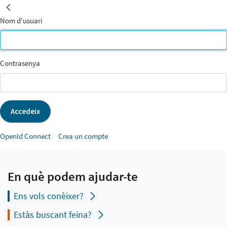
INICI
Inicia la sessió
Inicia la sessió
Nom d'usuari
Contrasenya
Accedeix
OpenId Connect
Crea un compte
En què podem ajudar-te
Ens vols conèixer?
Estàs buscant feina?