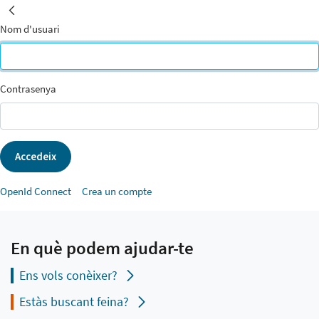
INICI
Inicia la sessió
Inicia la sessió
Nom d'usuari
Contrasenya
Accedeix
OpenId Connect
Crea un compte
En què podem ajudar-te
Ens vols conèixer?
Estàs buscant feina?