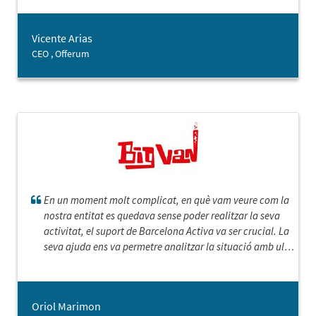
Vicente Arias
CEO , Offerum
En un moment molt complicat, en què vam veure com la
nostra entitat es quedava sense poder realitzar la seva
activitat, el suport de Barcelona Activa va ser crucial. La
seva ajuda ens va permetre analitzar la situació amb ull
crític, amb positivisme i esperança, però amb els peus a
terra. El seu assessorament ens va servir per discernir,
d'entre totes les opcions possibles, les que tenien més
Oriol Marimon
possibilitats de fructificar, i gràcies a això hem reconvertit