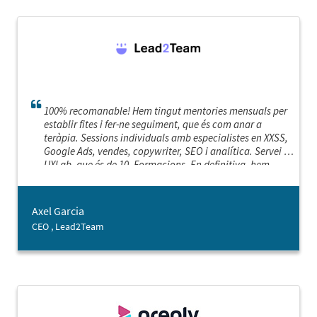
100% recomanable! Hem tingut mentories mensuals per
establir fites i fer-ne seguiment, que és com anar a
teràpia. Sessions individuals amb especialistes en XXSS,
Google Ads, vendes, copywriter, SEO i analítica. Servei de
UXLab, que és de 10. Formacions. En definitiva, hem
disposat de recursos i feedback d'experts que ens han
donat noves perspectives i que ens hagués estat
impossible disposar per altres vies.
Axel Garcia
CEO , Lead2Team