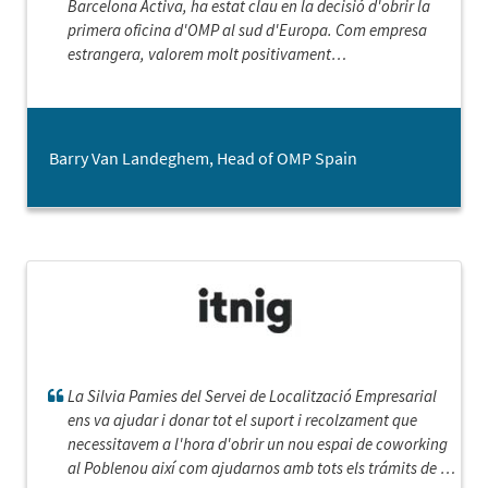
Barcelona Activa, ha estat clau en la decisió d'obrir la
primera oficina d'OMP al sud d'Europa. Com empresa
estrangera, valorem molt positivament
l'acompanyament i l'ajuda que tant l'Emili Arranz del
departament d'Aterratge Empresarial com la Silvia
Pàmies del Departament de localització Empresarial, ens
han proporcionat en tot el procés de selecció d'oficina. La
Barry Van Landeghem, Head of OMP Spain
rapidesa de resposta i la dedicació que han demostrat en
la gestió del nostre projecte, han estat excel·lents. Estem
segurs que els tornarem a contactar, si necessitem
aquests serveis en el futur.
La Silvia Pamies del Servei de Localització Empresarial
ens va ajudar i donar tot el suport i recolzament que
necessitavem a l'hora d'obrir un nou espai de coworking
al Poblenou així com ajudarnos amb tots els trámits de la