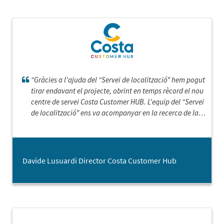
“Gràcies a l'ajuda del “Servei de localització” hem pogut
tirar endavant el projecte, obrint en temps rècord el nou
centre de servei Costa Customer HUB. L'equip del “Servei
de localització” ens va acompanyar en la recerca de la
ubicació correcta, en la recerca d'un proveïdor adequat
per a la realització de l'obra i sobretot en la fase de
negociació de les condicions. Des del principi van voler
conèixer cada detall, fent un seguiment constant de les
Davide Lusuardi Director Costa Customer Hub
fases del projecte. Sens dubte, l'utilitzarem aviat per
ampliar els espais de treball.