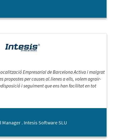
 Localització Empresarial de Barcelona Activa i malgrat
s propostes per causes al.lienes a ells, volem agraïr-
edisposició i seguiment que ens han facilitat en tot
l Manager . Intesis Software SLU