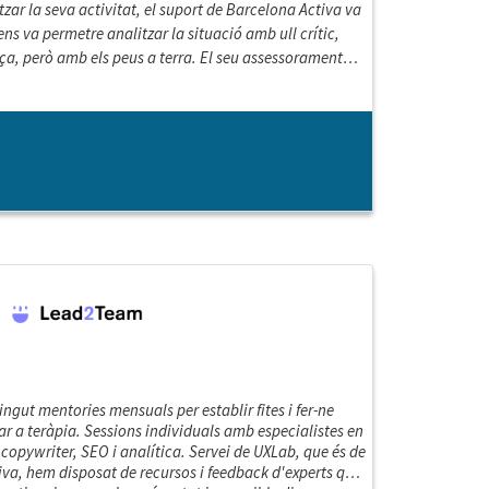
zar la seva activitat, el suport de Barcelona Activa va
ens va permetre analitzar la situació amb ull crític,
ça, però amb els peus a terra. El seu assessorament
, d'entre totes les opcions possibles, les que tenien més
, i gràcies a això hem reconvertit les nostres activitats i
r endavant. Estem molt agraïts.
gut mentories mensuals per establir fites i fer-ne
r a teràpia. Sessions individuals amb especialistes en
copywriter, SEO i analítica. Servei de UXLab, que és de
iva, hem disposat de recursos i feedback d'experts que