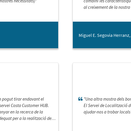
nostres necessitats)”
combini les característiq
al creixement de la nostr
Miguel E. Segovia Herranz, 
m pogut tirar endavant el
"Una altra mostra dels bon
e servei Costa Customer HUB.
El Servei de Localització d
anyar en la recerca de la
ajudar-nos a trobar local
equat per a la realització de
ondicions. Des del principi van