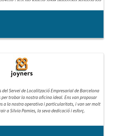
ectives i que ens hagués estat impossible disposar per
s del Servei de Localització Empresarial de Barcelona
s per trobar la nostra oficina ideal. Ens van proposar
 a la nostra operativa i particularitats, i van ser molt
rair a Silvia Pamies, la seva dedicació i esforç.