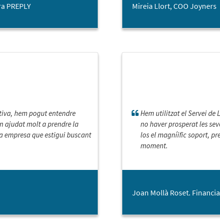
ara PREPLY
Mireia Llort, COO Joyners
ctiva, hem pogut entendre
Hem utilitzat el Servei de
n ajudat molt a prendre la
no haver prosperat les seve
a empresa que estigui buscant
los el magníific soport, pr
moment.
Joan Mollà Roset. Financia