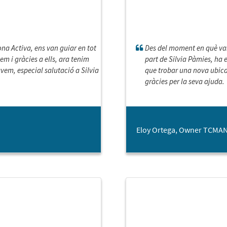
ona Activa, ens van guiar en tot
Des del moment en què vam
m i gràcies a ells, ara tenim
part de Silvia Pàmies, ha e
vem, especial salutació a Silvia
que trobar una nova ubicac
gràcies per la seva ajuda.
Eloy Ortega, Owner TCMA