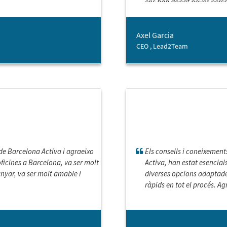
ens han donat noves persp
altres vies.
Axel Garcia
CEO , Lead2Team
 de Barcelona Activa i agraeixo
Els consells i coneixement
 oficines a Barcelona, va ser molt
Activa, han estat esencial
anyar, va ser molt amable i
diverses opcions adaptades
ràpids en tot el procés. Ag