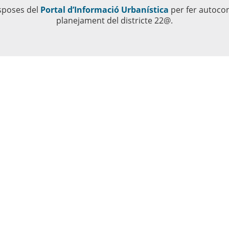
sposes del
Portal d’Informació Urbanística
per fer autocon
planejament del districte 22@.
A més:
un espai empresarial (oficina,
Si ets una empresa inter
teva activitat, també posem a
el Servei de landing emp
ió empresarial.
Clica aquí
ciutat.
Clica aquí