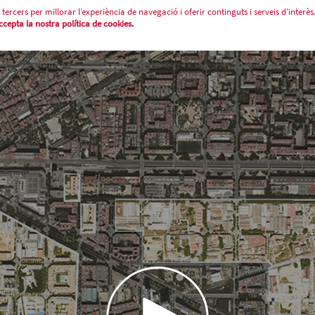
 tercers per millorar l’experiència de navegació i oferir continguts i serveis d’interès
epta la nostra política de cookies.