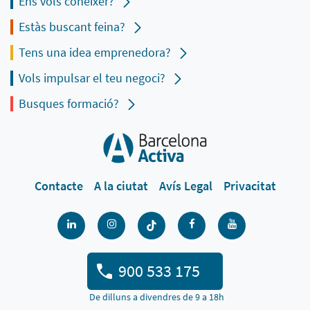
Ens vols conèixer?
Estàs buscant feina?
Tens una idea emprenedora?
Vols impulsar el teu negoci?
Busques formació?
Contacte
A la ciutat
Avís Legal
Privacitat
900 533 175
De dilluns a divendres de 9 a 18h