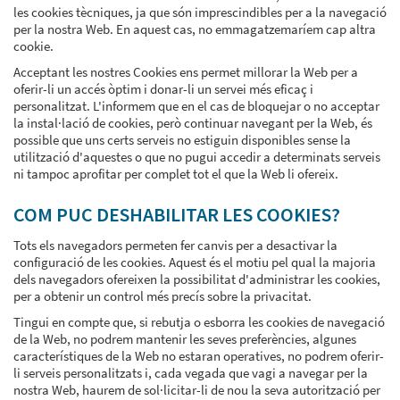
les cookies tècniques, ja que són imprescindibles per a la navegació
per la nostra Web. En aquest cas, no emmagatzemaríem cap altra
cookie.
Acceptant les nostres Cookies ens permet millorar la Web per a
oferir-li un accés òptim i donar-li un servei més eficaç i
personalitzat. L'informem que en el cas de bloquejar o no acceptar
la instal·lació de cookies, però continuar navegant per la Web, és
possible que uns certs serveis no estiguin disponibles sense la
utilització d'aquestes o que no pugui accedir a determinats serveis
ni tampoc aprofitar per complet tot el que la Web li ofereix.
COM PUC DESHABILITAR LES COOKIES?
Tots els navegadors permeten fer canvis per a desactivar la
configuració de les cookies. Aquest és el motiu pel qual la majoria
dels navegadors ofereixen la possibilitat d'administrar les cookies,
per a obtenir un control més precís sobre la privacitat.
Tingui en compte que, si rebutja o esborra les cookies de navegació
de la Web, no podrem mantenir les seves preferències, algunes
característiques de la Web no estaran operatives, no podrem oferir-
li serveis personalitzats i, cada vegada que vagi a navegar per la
nostra Web, haurem de sol·licitar-li de nou la seva autorització per