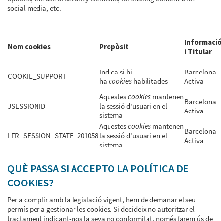
social media, etc.
Informaci
Nom cookies
Propòsit
i Titular
Indica si hi
Barcelona
COOKIE_SUPPORT
ha
cookies
habilitades
Activa
Aquestes
cookies
mantenen
Barcelona
JSESSIONID
la sessió d'usuari en el
Activa
sistema
Aquestes
cookies
mantenen
Barcelona
LFR_SESSION_STATE_201058
la sessió d'usuari en el
Activa
sistema
QUÈ PASSA SI ACCEPTO LA POLÍTICA DE
COOKIES?
Per a complir amb la legislació vigent, hem de demanar el seu
permís per a gestionar les cookies. Si decideix no autoritzar el
tractament indicant-nos la seva no conformitat, només farem ús de