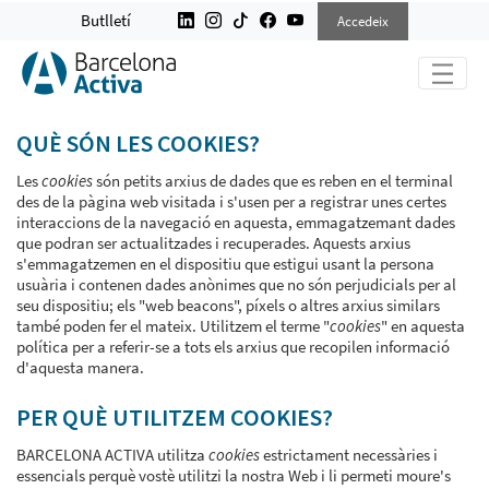
COOKIES
Butlletí
Accedeix
QUÈ SÓN LES COOKIES?
Les
cookies
són petits arxius de dades que es reben en el terminal
des de la pàgina web visitada i s'usen per a registrar unes certes
interaccions de la navegació en aquesta, emmagatzemant dades
que podran ser actualitzades i recuperades. Aquests arxius
s'emmagatzemen en el dispositiu que estigui usant la persona
usuària i contenen dades anònimes que no són perjudicials per al
seu dispositiu; els "web beacons", píxels o altres arxius similars
també poden fer el mateix. Utilitzem el terme "
cookies
" en aquesta
política per a referir-se a tots els arxius que recopilen informació
d'aquesta manera.
PER QUÈ UTILITZEM COOKIES?
BARCELONA ACTIVA utilitza
cookies
estrictament necessàries i
essencials perquè vostè utilitzi la nostra Web i li permeti moure's