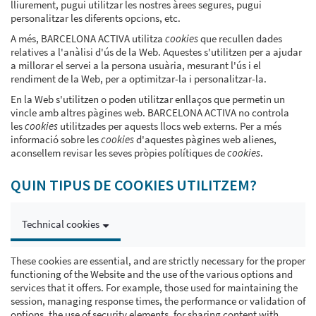
lliurement, pugui utilitzar les nostres àrees segures, pugui
personalitzar les diferents opcions, etc.
A més, BARCELONA ACTIVA utilitza
cookies
que recullen dades
relatives a l'anàlisi d'ús de la Web. Aquestes s'utilitzen per a ajudar
a millorar el servei a la persona usuària, mesurant l'ús i el
rendiment de la Web, per a optimitzar-la i personalitzar-la.
En la Web s'utilitzen o poden utilitzar enllaços que permetin un
vincle amb altres pàgines web. BARCELONA ACTIVA no controla
les
cookies
utilitzades per aquests llocs web externs. Per a més
informació sobre les
cookies
d'aquestes pàgines web alienes,
aconsellem revisar les seves pròpies polítiques de
cookies
.
QUIN TIPUS DE COOKIES UTILITZEM?
Technical cookies
These cookies are essential, and are strictly necessary for the proper
functioning of the Website and the use of the various options and
services that it offers. For example, those used for maintaining the
session, managing response times, the performance or validation of
options, the use of security elements, for sharing content with