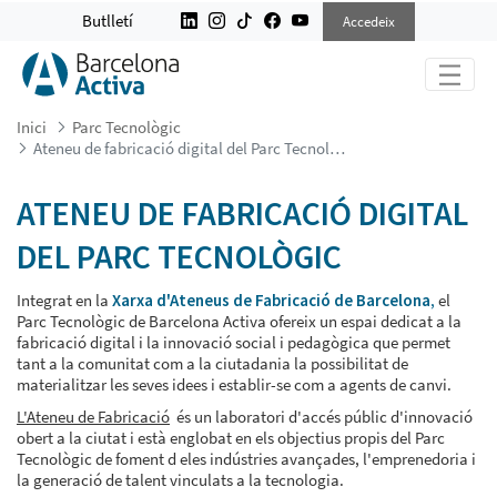
ATENEU DE FABRICACIÓ DIGITAL D
Butlletí
Accedeix
Inici
Parc Tecnològic
Ateneu de fabricació digital del Parc Tecnològic
ATENEU DE FABRICACIÓ DIGITAL
DEL PARC TECNOLÒGIC
Integrat en la
Xarxa d'Ateneus de Fabricació de Barcelona
,
el
Parc Tecnològic de Barcelona Activa ofereix un espai dedicat a la
fabricació digital i la innovació social i pedagògica que permet
tant a la comunitat com a la ciutadania la possibilitat de
materialitzar les seves idees i establir-se com a agents de canvi.
L'Ateneu de Fabricació
és un laboratori d'accés públic d'innovació
obert a la ciutat i està englobat en els objectius propis del Parc
Tecnològic de foment d eles indústries avançades, l'emprenedoria i
la generació de talent vinculats a la tecnologia.