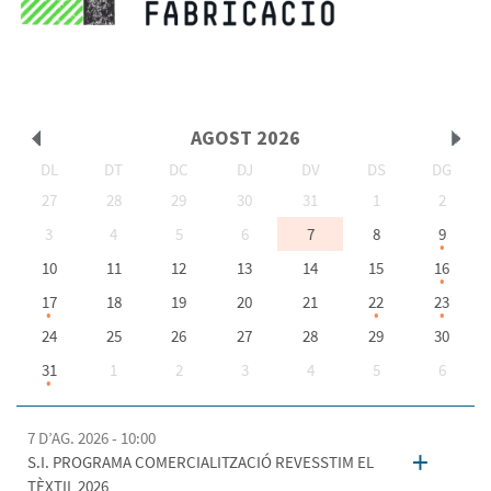
AGOST
2026
DL
DT
DC
DJ
DV
DS
DG
<Ant
Seg
27
28
29
30
31
1
2
3
4
5
6
7
8
9
10
11
12
13
14
15
16
>
17
18
19
20
21
22
23
24
25
26
27
28
29
30
31
1
2
3
4
5
6
7 D’AG. 2026 - 10:00
+
S.I. PROGRAMA COMERCIALITZACIÓ REVESSTIM EL
TÈXTIL 2026