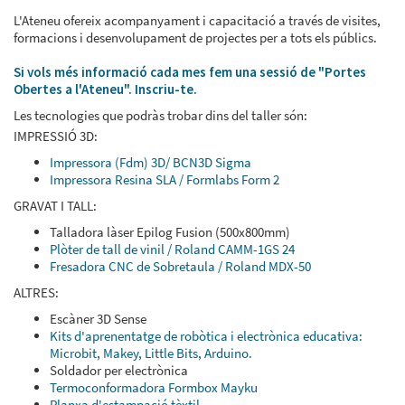
L'Ateneu ofereix acompanyament i capacitació a través de visites,
formacions i desenvolupament de projectes per a tots els públics.
Si vols més informació cada mes fem una sessió de "Portes
Obertes a l'Ateneu".
Inscriu-te.
Les tecnologies que podràs trobar dins del taller són:
IMPRESSIÓ 3D:
Impressora (Fdm) 3D/ BCN3D Sigma
Impressora Resina SLA / Formlabs Form 2
GRAVAT I TALL:
Talladora làser Epilog Fusion (500x800mm)
Plòter de tall de vinil / Roland CAMM-1GS 24
Fresadora CNC de Sobretaula / Roland MDX-50
ALTRES:
Escàner 3D Sense
Kits d'aprenentatge de robòtica i electrònica educativa:
Microbit, Makey, Little Bits, Arduino.
Soldador per electrònica
Termoconformadora Formbox Mayku
Planxa d'estampació tèxtil