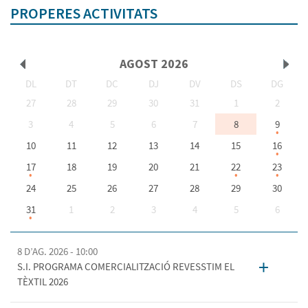
PROPERES ACTIVITATS
AGOST
2026
DL
DT
DC
DJ
DV
DS
DG
<Ant
Seg
27
28
29
30
31
1
2
3
4
5
6
7
8
9
10
11
12
13
14
15
16
>
17
18
19
20
21
22
23
24
25
26
27
28
29
30
31
1
2
3
4
5
6
8 D’AG. 2026 - 10:00
+
S.I. PROGRAMA COMERCIALITZACIÓ REVESSTIM EL
TÈXTIL 2026