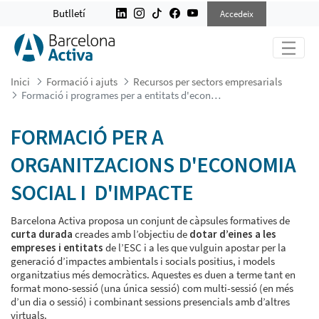
FORMACIÓ I PROGRAMES PER A ENT
Butlletí
Accedeix
Inici
Formació i ajuts
Recursos per sectors empresarials
Formació i programes per a entitats d'economia social i d'impacte
FORMACIÓ PER A
ORGANITZACIONS D'ECONOMIA
SOCIAL I D'IMPACTE
Barcelona Activa proposa un conjunt de càpsules formatives de
curta durada
creades amb l’objectiu de
dotar d’eines a les
empreses i entitats
de l’ESC i a les que vulguin apostar per la
generació d’impactes ambientals i socials positius, i models
organitzatius més democràtics. Aquestes es duen a terme tant en
format mono-sessió (una única sessió) com multi-sessió (en més
d’un dia o sessió) i combinant sessions presencials amb d’altres
virtuals.