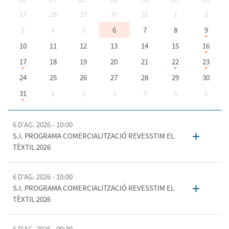
<Ant
Seg
27
28
29
30
31
1
2
3
4
5
6
7
8
9
10
11
12
13
14
15
16
>
17
18
19
20
21
22
23
24
25
26
27
28
29
30
31
1
2
3
4
5
6
6 D’AG. 2026 - 10:00
+
S.I. PROGRAMA COMERCIALITZACIÓ REVESSTIM EL
TÈXTIL 2026
6 D’AG. 2026 - 10:00
+
S.I. PROGRAMA COMERCIALITZACIÓ REVESSTIM EL
TÈXTIL 2026
6 D’AG. 2026 - 09:30