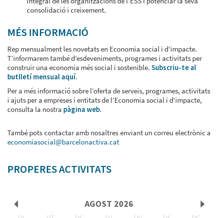
integral de les organitzacions de l’ESS i potenciar la seva
consolidació i creixement.
MÉS INFORMACIÓ
Rep mensualment les novetats en Economia social i d'impacte.
T’informarem també d’esdeveniments, programes i activitats per
construir una economia més social i sostenible.
Subscriu-te al
butlletí mensual aquí.
Per a més informació sobre l’oferta de serveis, programes, activitats
i ajuts per a empreses i entitats de l’Economia social i d'impacte,
consulta la nostra
pàgina web
.
També pots contactar amb nosaltres enviant un correu electrònic a
economiasocial@barcelonactiva.cat
PROPERES ACTIVITATS
AGOST
2026
DL
DT
DC
DJ
DV
DS
DG