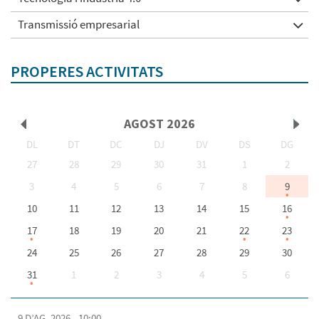
Transmissió empresarial
PROPERES ACTIVITATS
AGOST
2026
DL
DT
DC
DJ
DV
DS
DG
<Ant
Seg
27
28
29
30
31
1
2
3
4
5
6
7
8
9
10
11
12
13
14
15
16
>
17
18
19
20
21
22
23
24
25
26
27
28
29
30
31
1
2
3
4
5
6
9 D’AG. 2026 - 10:00