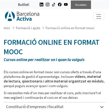
FORMACIÓ ONLINE EN FORMAT MO
Butlletí
Accedeix
Inici
Formació i ajuts
Formació online en format mooc
FORMACIÓ ONLINE EN FORMAT
MOOC
Cursos online per realitzar on i quan tu vulguis
Els cursos online en format mooc son cursos oferts a través d'una
plataforma de gestió d'aprenentatge. Inclouen
vídeos, material
de lectura, qüestionaris i altre material organitzat en mòduls
,
perquè puguis avançar quan i com vulguis.
Si necessites més d'un mes per realitzar el curs, pots inscriure't el
mes següent i continuaràs el curs on el vas deixar.
Constitució d'empreses i fiscalitat