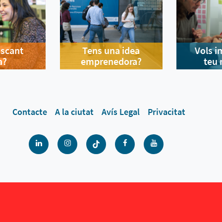
uscant
Tens una idea
Vols i
a?
emprenedora?
teu 
Contacte
A la ciutat
Avís Legal
Privacitat