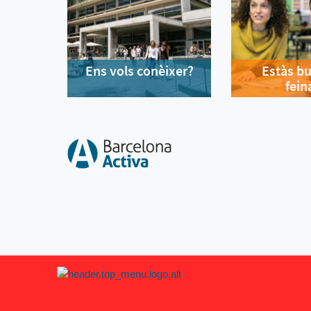
Ens vols conèixer?
Estàs b
fein