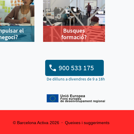
mpulsar el
Busques
negoci?
formació?
900 533 175
De dilluns a divendres de 9 a 18h
© Barcelona Activa 2026
Queixes i suggeriments