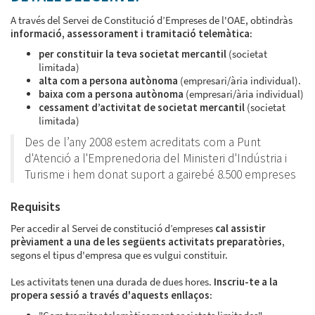
A través del Servei de Constitució d’Empreses de l'OAE, obtindràs
informació, assessorament i tramitació telemàtica
:
per constituir la teva societat mercantil
(societat
limitada)
alta com a persona autònoma
(empresari/ària individual).
baixa com a persona autònoma
(empresari/ària individual)
cessament d’activitat de societat mercantil
(societat
limitada)
Des de l’any 2008 estem acreditats com a Punt
d'Atenció a l'Emprenedoria del Ministeri d'Indústria i
Turisme i hem donat suport a gairebé 8.500 empreses
Requisits
Per accedir al Servei de constitució d’empreses
cal assistir
prèviament a una de les següents activitats preparatòries
,
segons el tipus d'empresa que es vulgui constituir.
Les activitats tenen una durada de dues hores.
Inscriu-te a la
propera sessió a través d'aquests enllaços
: