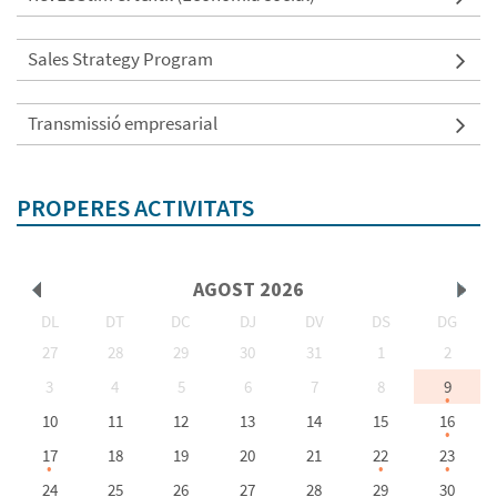
Sales Strategy Program
Transmissió empresarial
PROPERES ACTIVITATS
AGOST
2026
DL
DT
DC
DJ
DV
DS
DG
<Ant
Seg
27
28
29
30
31
1
2
3
4
5
6
7
8
9
10
11
12
13
14
15
16
>
17
18
19
20
21
22
23
24
25
26
27
28
29
30