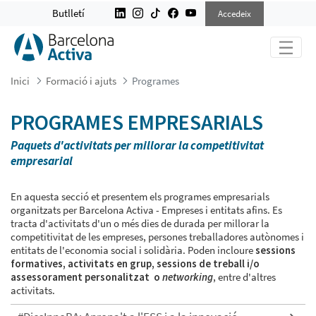
PROGRAMES
Butlletí
Accedeix
Inici
Formació i ajuts
Programes
PROGRAMES EMPRESARIALS
Paquets d'activitats per millorar la competitivitat
empresarial
En aquesta secció et presentem els programes empresarials
organitzats per Barcelona Activa - Empreses i entitats afins. Es
tracta d'activitats d'un o més dies de durada per millorar la
competitivitat de les empreses, persones treballadores autònomes i
entitats de l'economia social i solidària. Poden incloure
sessions
formatives, activitats en grup, sessions de treball i/o
assessorament personalitzat o
networking
, entre d'altres
activitats.