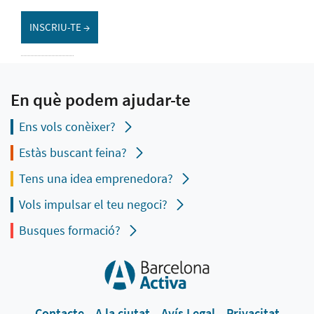
INSCRIU-TE →
En què podem ajudar-te
Ens vols conèixer?
Estàs buscant feina?
Tens una idea emprenedora?
Vols impulsar el teu negoci?
Busques formació?
Contacte
A la ciutat
Avís Legal
Privacitat