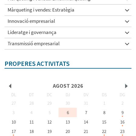
Màrqueting i vendes: Estratègia
Innovació empresarial
Lideratge i governança
Transmissió empresarial
PROPERES ACTIVITATS
AGOST
2026
DL
DT
DC
DJ
DV
DS
DG
<Ant
Seg
27
28
29
30
31
1
2
3
4
5
6
7
8
9
10
11
12
13
14
15
16
>
17
18
19
20
21
22
23