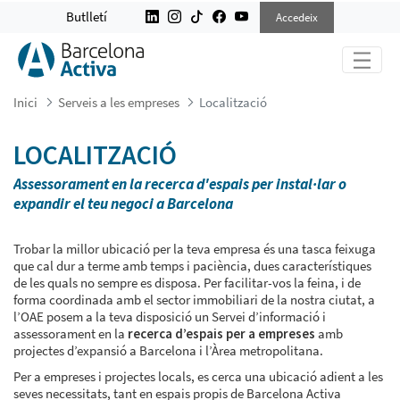
LOCALITZACIÓ
Butlletí
Accedeix
Inici
Serveis a les empreses
Localització
LOCALITZACIÓ
Assessorament en la recerca d'espais per instal·lar o
expandir el teu negoci a Barcelona
Trobar la millor ubicació per la teva empresa és una tasca feixuga
que cal dur a terme amb temps i paciència, dues característiques
de les quals no sempre es disposa. Per facilitar-vos la feina, i de
forma coordinada amb el sector immobiliari de la nostra ciutat, a
l’OAE posem a la teva disposició un Servei d’informació i
assessorament en la
recerca d’espais per a empreses
amb
projectes d’expansió a Barcelona i l’Àrea metropolitana.
Per a empreses i projectes locals, es cerca una ubicació adient a les
seves necessitats, tant en espais propis de Barcelona Activa