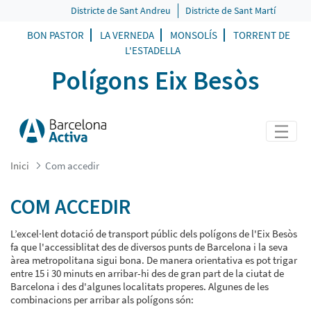
COM ACCEDIR - POLIGONS EIX BES
Districte de Sant Andreu
Districte de Sant Martí
BON PASTOR
LA VERNEDA
MONSOLÍS
TORRENT DE
L'ESTADELLA
Polígons Eix Besòs
Inici
Com accedir
COM ACCEDIR
L’excel·lent dotació de transport públic dels polígons de l'Eix Besòs
fa que l'accessiblitat des de diversos punts de Barcelona i la seva
àrea metropolitana sigui bona. De manera orientativa es pot trigar
entre 15 i 30 minuts en arribar-hi des de gran part de la ciutat de
Barcelona i des d'algunes localitats properes. Algunes de les
combinacions per arribar als polígons són: