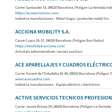
Carrer Santander 53, 08020 Barcelona (Polígon La Verneda Indu
https://accesoriosinox.com/
Indústria manufacturera - Metal·lúrgia i productes metàl·lics
ACCIONA MOBILITY S.A.
Carrer Cuzco 55-57, 08030 Barcelona (Polígon Bon Pastor)
https://movilidad.acciona.com/
Activitats administratives i serveis auxiliars
ACE APARELLAJES Y CUADROS ELÉCTRIC
Carrer Torrent de l'Estadella 42-44, 08020 Barcelona (Polígon T
www.acecuadros.com
Indústria manufacturera - Equips elèctrics i electrònics
ACTIVE SERVICIOS TECNICOS PROFESION
Carrer Jaume Brossa 54, 08020 Barcelona (Polígon La Verneda 
www.activeobras.com