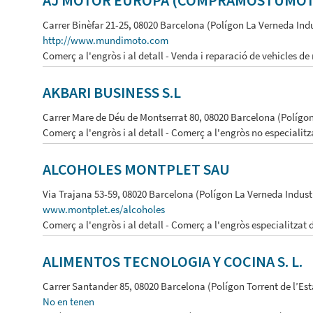
AJ MOTOR EUROPA (COMPRAMOSTUMOT
Carrer Binèfar 21-25, 08020 Barcelona (Polígon La Verneda Indu
http://www.mundimoto.com
Comerç a l'engròs i al detall - Venda i reparació de vehicles de
AKBARI BUSINESS S.L
Carrer Mare de Déu de Montserrat 80, 08020 Barcelona (Polígo
Comerç a l'engròs i al detall - Comerç a l'engròs no especialitz
ALCOHOLES MONTPLET SAU
Via Trajana 53-59, 08020 Barcelona (Polígon La Verneda Indust
www.montplet.es/alcoholes
Comerç a l'engròs i al detall - Comerç a l'engròs especialitzat
ALIMENTOS TECNOLOGIA Y COCINA S. L.
Carrer Santander 85, 08020 Barcelona (Polígon Torrent de l’Est
No en tenen