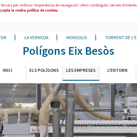
 tercers per millorar l’experiència de navegació i oferir continguts i serveis d’interès
epta la nostra política de cookies.
SOS
TOR
LA VERNEDA
MONSOLÍS
TORRENT DE L'
Polígons Eix Besòs
INICI
ELS POLÍGONS
LES EMPRESES
L'ENTORN