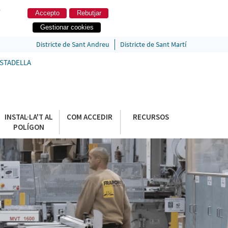
.
Accepto
Rebutjar
Gestionar cookies
Districte de Sant Andreu
Districte de Sant Martí
ESTADELLA
INSTAL·LA'T AL
COM ACCEDIR
RECURSOS
POLÍGON