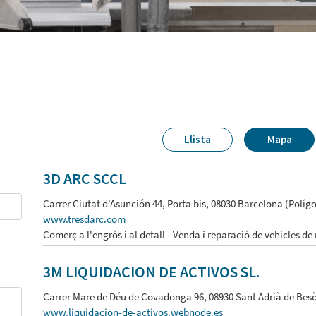
Llista
Mapa
3D ARC SCCL
Carrer Ciutat d'Asunción 44, Porta bis, 08030 Barcelona (Políg
www.tresdarc.com
Comerç a l'engròs i al detall - Venda i reparació de vehicles de
3M LIQUIDACION DE ACTIVOS SL.
Carrer Mare de Déu de Covadonga 96, 08930 Sant Adrià de Besò
www.liquidacion-de-activos.webnode.es