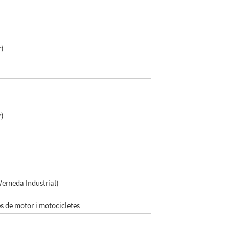
r)
r)
Verneda Industrial)
es de motor i motocicletes