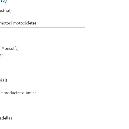
O)
strial)
 motor i motocicletes
n Monsolís)
at
rial)
 de productes químics
adella)