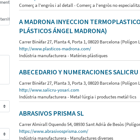
Comerç a l'engròs i al detall - Comerç a l'engròs no especialitz
A MADRONA INYECCION TERMOPLASTICOS
PLÁSTICOS ÁNGEL MADRONA)
Carrer Binèfar 27, Planta 4, Porta 1, 08020 Barcelona (Polígon 
http://www.plasticos-madrona.com/
Indústria manufacturera - Matèries plàstiques
ABECEDARIO Y NUMERACIONES SALICRU 
Carrer Binèfar 27, Planta 3, Porta 3, 08020 Barcelona (Polígon 
http://www.salicru-yosari.com
Indústria manufacturera - Metal·lúrgia i productes metàl·lics
ABRASIVOS PRISMA SL
Carrer Almirall Oquendo 54, 08930 Sant Adrià de Besòs (Polígo
https://www.abrasivosprisma.com/
Indústria manufacturera - Manufactures diverses