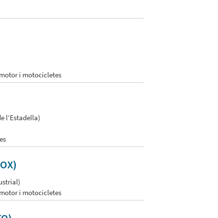
 motor i motocicletes
e l’Estadella)
es
FOX)
strial)
 motor i motocicletes