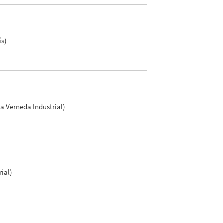
ís)
La Verneda Industrial)
rial)