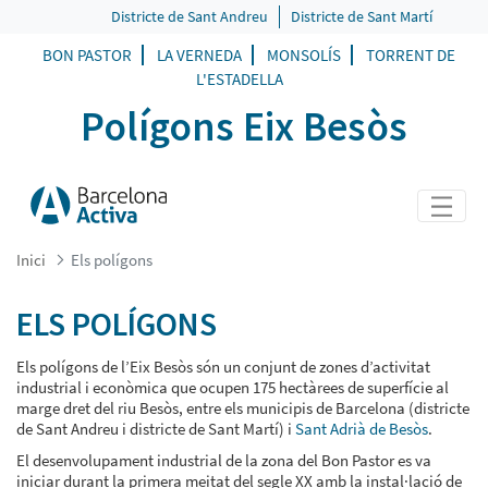
ELS POLÍGONS - POLIGONS EIX BES
Districte de Sant Andreu
Districte de Sant Martí
BON PASTOR
LA VERNEDA
MONSOLÍS
TORRENT DE
L'ESTADELLA
Polígons Eix Besòs
Inici
Els polígons
ELS POLÍGONS
Els polígons de l’Eix Besòs són un conjunt de zones d’activitat
industrial i econòmica que ocupen 175 hectàrees de superfície al
marge dret del riu Besòs, entre els municipis de Barcelona (districte
de Sant Andreu i districte de Sant Martí) i
Sant Adrià de Besòs
.
El desenvolupament industrial de la zona del Bon Pastor es va
iniciar durant la primera meitat del segle XX amb la instal·lació de