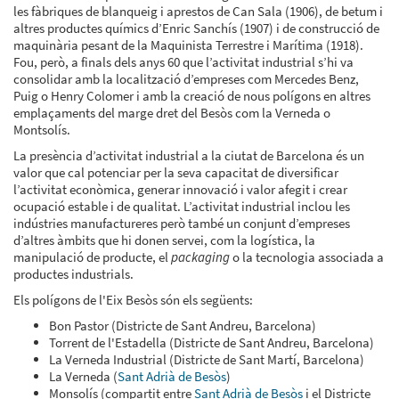
les fàbriques de blanqueig i aprestos de Can Sala (1906), de betum i
altres productes químics d’Enric Sanchís (1907) i de construcció de
maquinària pesant de la Maquinista Terrestre i Marítima (1918).
Fou, però, a finals dels anys 60 que l’activitat industrial s’hi va
consolidar amb la localització d’empreses com Mercedes Benz,
Puig o Henry Colomer i amb la creació de nous polígons en altres
emplaçaments del marge dret del Besòs com la Verneda o
Montsolís.
La presència d’activitat industrial a la ciutat de Barcelona és un
valor que cal potenciar per la seva capacitat de diversificar
l’activitat econòmica, generar innovació i valor afegit i crear
ocupació estable i de qualitat. L’activitat industrial inclou les
indústries manufactureres però també un conjunt d’empreses
d’altres àmbits que hi donen servei, com la logística, la
manipulació de producte, el
packaging
o la tecnologia associada a
productes industrials.
Els polígons de l'Eix Besòs són els següents:
Bon Pastor (Districte de Sant Andreu, Barcelona)
Torrent de l'Estadella (Districte de Sant Andreu, Barcelona)
La Verneda Industrial (Districte de Sant Martí, Barcelona)
La Verneda (
Sant Adrià de Besòs
)
Monsolís (compartit entre
Sant Adrià de Besòs
i el Districte