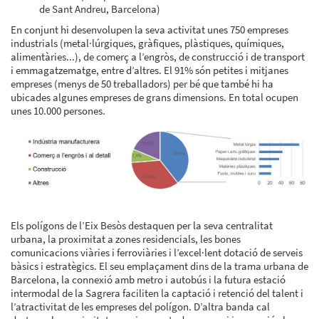
de Sant Andreu, Barcelona)
En conjunt hi desenvolupen la seva activitat unes 750 empreses
industrials (metal·lúrgiques, gràfiques, plàstiques, químiques,
alimentàries...), de comerç a l’engròs, de construcció i de transport
i emmagatzematge, entre d’altres. El 91% són petites i mitjanes
empreses (menys de 50 treballadors) per bé que també hi ha
ubicades algunes empreses de grans dimensions. En total ocupen
unes 10.000 persones.
Els polígons de l’Eix Besòs destaquen per la seva centralitat
urbana, la proximitat a zones residencials, les bones
comunicacions viàries i ferroviàries i l’excel·lent dotació de serveis
bàsics i estratègics. El seu emplaçament dins de la trama urbana de
Barcelona, la connexió amb metro i autobús i la futura estació
intermodal de la Sagrera faciliten la captació i retenció del talent i
l’atractivitat de les empreses del polígon. D’altra banda cal