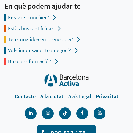
En què podem ajudar-te
Ens vols conèixer?
Estàs buscant feina?
Tens una idea emprenedora?
Vols impulsar el teu negoci?
Busques formació?
Contacte
A la ciutat
Avís Legal
Privacitat
900 533 175