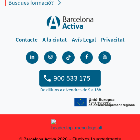
Busques formació?
Contacte
A la ciutat
Avís Legal
Privacitat
900 533 175
De dilluns a divendres de 9 a 18h
Queixes i suggeriments
© Barcelona Activa 2026