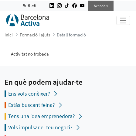
DETALL FORMACIÓ
Butlletí
Accedeix
Inici
Formació i ajuts
Detall formació
Activitat no trobada
En què podem ajudar-te
Ens vols conèixer?
Estàs buscant feina?
Tens una idea emprenedora?
Vols impulsar el teu negoci?