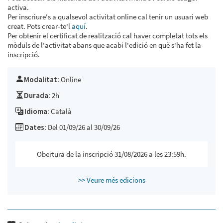
activa.
Per inscriure's a qualsevol activitat online cal tenir un usuari web
creat. Pots crear-te'l
aquí
.
Per obtenir el certificat de realització cal haver completat tots els
mòduls de l'activitat abans que acabi l'edició en què s'ha fet la
inscripció.
Modalitat:
Online
Durada:
2h
Idioma:
Català
Dates:
Del 01/09/26 al 30/09/26
Obertura de la inscripció 31/08/2026 a les 23:59h.
>> Veure més edicions