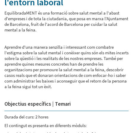
l'entorn laboral
EquilibradaMENT és una formació sobre salut mental a l'abast
d'empreses i de tota la ciutadania, que posa en marxa l'Ajuntament
de Barcelona, fruit de l'acord de Barcelona per cuidar la salut
mental a la feina.
Aprendre d'una manera senzilla i interessant com combatre
l'estigma sobre la salut mental i conèixer quins són els mites incerts
sobre la qüestió i les realitats de les nostres empreses. També per
aprendre quines mesures concretes han de prendre les
organitzacions per promoure la salut mental a la feina, descobrir
casos reals que et donaran orientacions de com enfocar-ho i saber
com administrar les baixes i aconseguir que el retorn de la persona
a la feina sigui tot un èxit.
Objectius específics | Temari
Durada del curs: 2 hores
El contingut es presenta en diferents mòduls: