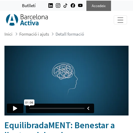
EQUILIBRADAMENT: BENESTAR A L
Butlletí
Accedeix
Inici
Formació i ajuts
Detall formació
EquilibradaMENT: Benestar a