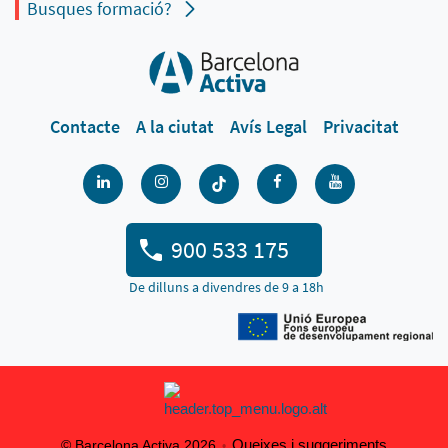
Busques formació?
Contacte
A la ciutat
Avís Legal
Privacitat
900 533 175
De dilluns a divendres de 9 a 18h
Queixes i suggeriments
© Barcelona Activa 2026