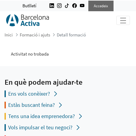
DETALL FORMACIÓ
Butlletí
Accedeix
Inici
Formació i ajuts
Detall formació
Activitat no trobada
En què podem ajudar-te
Ens vols conèixer?
Estàs buscant feina?
Tens una idea emprenedora?
Vols impulsar el teu negoci?