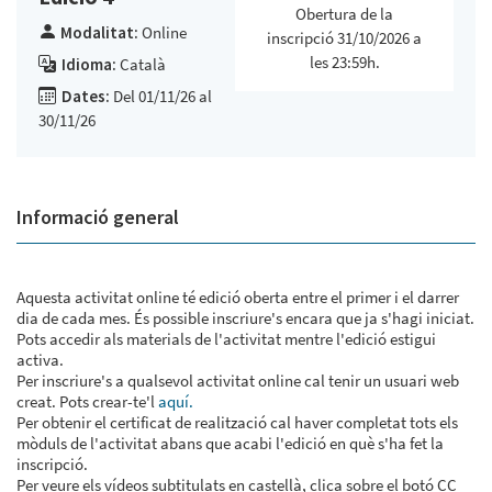
Obertura de la
Modalitat:
Online
inscripció 31/10/2026 a
les 23:59h.
Idioma:
Català
Dates:
Del 01/11/26 al
30/11/26
Informació general
Aquesta activitat online té edició oberta entre el primer i el darrer
dia de cada mes. És possible inscriure's encara que ja s'hagi iniciat.
Pots accedir als materials de l'activitat mentre l'edició estigui
activa.
Per inscriure's a qualsevol activitat online cal tenir un usuari web
creat. Pots crear-te'l
aquí.
Per obtenir el certificat de realització cal haver completat tots els
mòduls de l'activitat abans que acabi l'edició en què s'ha fet la
inscripció.
Per veure els vídeos subtitulats en castellà, clica sobre el botó CC