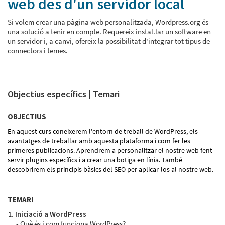
web des d'un servidor local
Si volem crear una pàgina web personalitzada, Wordpress.org és
una solució a tenir en compte. Requereix instal.lar un software en
un servidor i, a canvi, ofereix la possibilitat d'integrar tot tipus de
connectors i temes.
Objectius específics | Temari
OBJECTIUS
En aquest curs coneixerem l'entorn de treball de WordPress, els
avantatges de treballar amb aquesta plataforma i com fer les
primeres publicacions. Aprendrem a personalitzar el nostre web fent
servir plugins específics i a crear una botiga en línia. També
descobrirem els principis bàsics del SEO per aplicar-los al nostre web.
TEMARI
Iniciació a WordPress
Què és i com funciona WordPress?