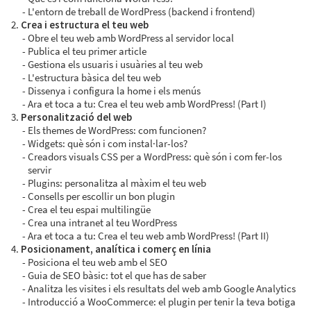
L'entorn de treball de WordPress (backend i frontend)
Crea i estructura el teu web
Obre el teu web amb WordPress al servidor local
Publica el teu primer article
Gestiona els usuaris i usuàries al teu web
L'estructura bàsica del teu web
Dissenya i configura la home i els menús
Ara et toca a tu: Crea el teu web amb WordPress! (Part I)
Personalització del web
Els themes de WordPress: com funcionen?
Widgets: què són i com instal·lar-los?
Creadors visuals CSS per a WordPress: què són i com fer-los
servir
Plugins: personalitza al màxim el teu web
Consells per escollir un bon plugin
Crea el teu espai multilingüe
Crea una intranet al teu WordPress
Ara et toca a tu: Crea el teu web amb WordPress! (Part II)
Posicionament, analítica i comerç en línia
Posiciona el teu web amb el SEO
Guia de SEO bàsic: tot el que has de saber
Analitza les visites i els resultats del web amb Google Analytics
Introducció a WooCommerce: el plugin per tenir la teva botiga