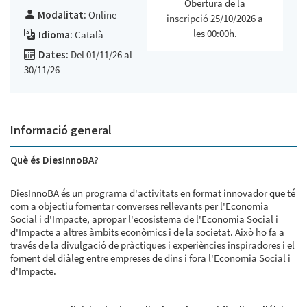
Obertura de la
Modalitat:
Online
inscripció 25/10/2026 a
les 00:00h.
Idioma:
Català
Dates:
Del 01/11/26 al
30/11/26
Informació general
Què és DiesInnoBA?
DiesInnoBA és un programa d'activitats en format innovador que té
com a objectiu fomentar converses rellevants per l'Economia
Social i d'Impacte, apropar l'ecosistema de l'Economia Social i
d'Impacte a altres àmbits econòmics i de la societat. Això ho fa a
través de la divulgació de pràctiques i experiències inspiradores i el
foment del diàleg entre empreses de dins i fora l'Economia Social i
d'Impacte.