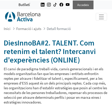
DIESINNOBA#2. TALENT. COM RETE
Butlletí
Accedeix
Inici
Formació i ajuts
Detall formació
DiesInnoBA#2. TALENT. Com
retenim el talent? Intercanvi
d'experències (ONLINE)
El canvi de paradigma treball-vida, canvis generacionals i en els
models organitzatius fan que les empreses i entitats enfrontin
reptes per atraure i fidelitzar el talent i, específicament, per a les
empreses d'ESS aquest és un dels principals reptes. Cada cop més,
les organitzacions han d'establir estratègies que posin al centre les
necessitats de les persones treballadores, repensar els processos de
selecció per atraure determinats perfils i posar en marxa eines i
estratègies innovadores.