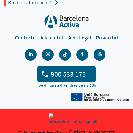
Busques formació?
Contacte
A la ciutat
Avís Legal
Privacitat
900 533 175
De dilluns a divendres de 9 a 18h
Queixes i suggeriments
© Barcelona Activa 2026