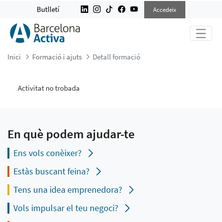
DETALL FORMACIÓ
Butlletí
Accedeix
Inici
Formació i ajuts
Detall formació
Activitat no trobada
En què podem ajudar-te
Ens vols conèixer?
Estàs buscant feina?
Tens una idea emprenedora?
Vols impulsar el teu negoci?