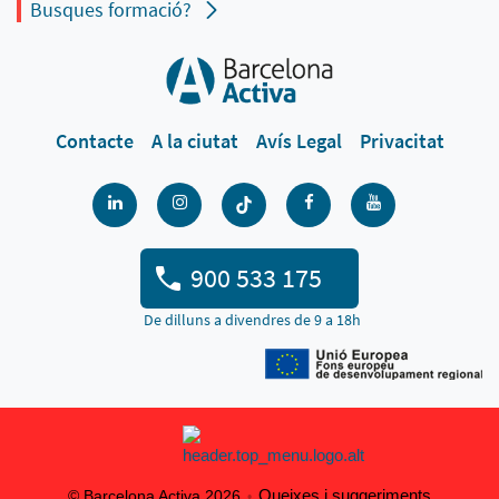
Busques formació?
Contacte
A la ciutat
Avís Legal
Privacitat
900 533 175
De dilluns a divendres de 9 a 18h
Queixes i suggeriments
© Barcelona Activa 2026