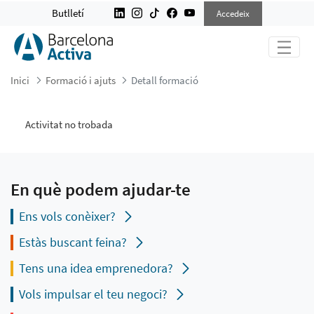
DETALL FORMACIÓ
Butlletí
Accedeix
Inici
Formació i ajuts
Detall formació
Activitat no trobada
En què podem ajudar-te
Ens vols conèixer?
Estàs buscant feina?
Tens una idea emprenedora?
Vols impulsar el teu negoci?