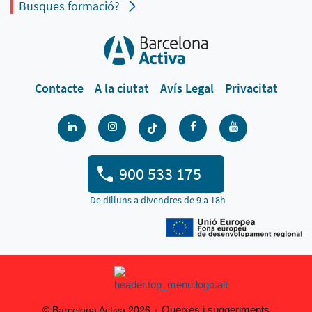
Busques formació?
Contacte
A la ciutat
Avís Legal
Privacitat
900 533 175
De dilluns a divendres de 9 a 18h
Queixes i suggeriments
© Barcelona Activa 2026