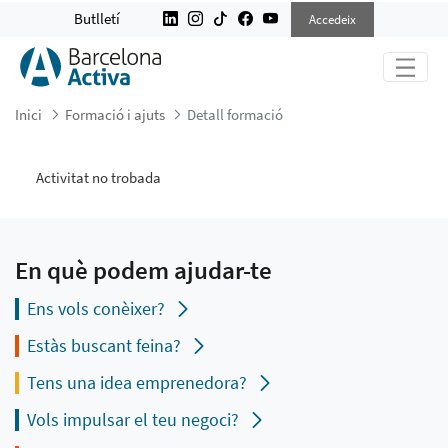
DETALL FORMACIÓ
Butlletí
Accedeix
Inici
Formació i ajuts
Detall formació
Activitat no trobada
En què podem ajudar-te
Ens vols conèixer?
Estàs buscant feina?
Tens una idea emprenedora?
Vols impulsar el teu negoci?