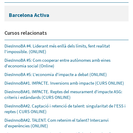
Barcelona Activa
Cursos relacionats
DiesInnoBA #4. Liderant més enllà dels límits, fent realitat
l'impossible. (ONLINE)
DiesInnoBA #5: Com cooperar entre autònomes amb eines
d'economia social (Online)
DiesInnoBA #5: L'economia d'impacte a debat (ONLINE)
DiesInnoBA#1. IMPACTE. Inversions amb impacte (CURS ONLINE)
DiesInnoBA#1. IMPACTE. Reptes del mesurament d'impacte ASG:
criteris i estàndards (CURS ONLINE)
DiesInnoBA#2. Captació i retenció de talent: singularitat de l'ESS i
reptes ( CURS ONLINE)
DiesInnoBA#2. TALENT. Com retenim el talent? Intercanvi
d'experències (ONLINE)