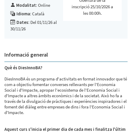
Obertura de la
Modalitat:
Online
inscripció 25/10/2026 a
les 00:00h.
Idioma:
Català
Dates:
Del 01/11/26 al
30/11/26
Informació general
Què és DiesInnoBA?
DiesInnoBA és un programa d'activitats en format innovador que té
com a objectiu fomentar converses rellevants per l'Economia
Social i d'Impacte, apropar l'ecosistema de l'Economia Social i
d'Impacte a altres àmbits econòmics i de la societat. Això ho fa a
través de la divulgació de pràctiques i experiències inspiradores i el
foment del diàleg entre empreses de dins i fora l'Economia Social i
d'Impacte.
Aquest curs s'inicia el primer dia de cada mes i finalitza l'últim