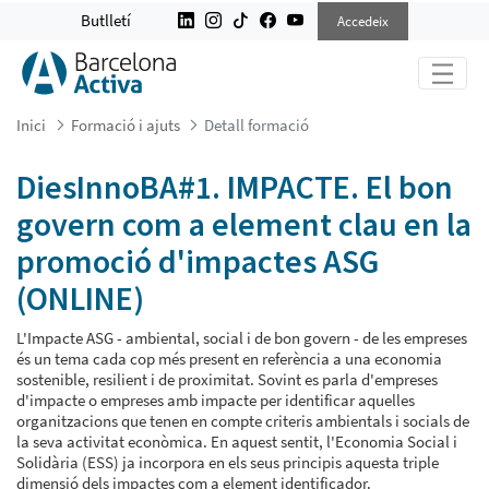
DIESINNOBA#1. IMPACTE. EL BON 
Butlletí
Accedeix
Inici
Formació i ajuts
Detall formació
DiesInnoBA#1. IMPACTE. El bon
govern com a element clau en la
promoció d'impactes ASG
(ONLINE)
L'Impacte ASG - ambiental, social i de bon govern - de les empreses
és un tema cada cop més present en referència a una economia
sostenible, resilient i de proximitat. Sovint es parla d'empreses
d'impacte o empreses amb impacte per identificar aquelles
organitzacions que tenen en compte criteris ambientals i socials de
la seva activitat econòmica. En aquest sentit, l'Economia Social i
Solidària (ESS) ja incorpora en els seus principis aquesta triple
dimensió dels impactes com a element identificador.