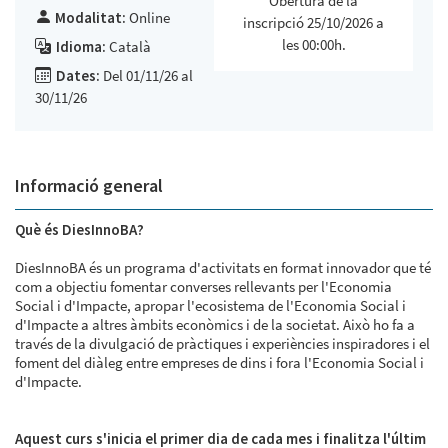
Obertura de la
Modalitat:
Online
inscripció 25/10/2026 a
les 00:00h.
Idioma:
Català
Dates:
Del 01/11/26 al
30/11/26
Informació general
Què és DiesInnoBA?
DiesInnoBA és un programa d'activitats en format innovador que té
com a objectiu fomentar converses rellevants per l'Economia
Social i d'Impacte, apropar l'ecosistema de l'Economia Social i
d'Impacte a altres àmbits econòmics i de la societat. Això ho fa a
través de la divulgació de pràctiques i experiències inspiradores i el
foment del diàleg entre empreses de dins i fora l'Economia Social i
d'Impacte.
Aquest curs s'inicia el primer dia de cada mes i finalitza l'últim