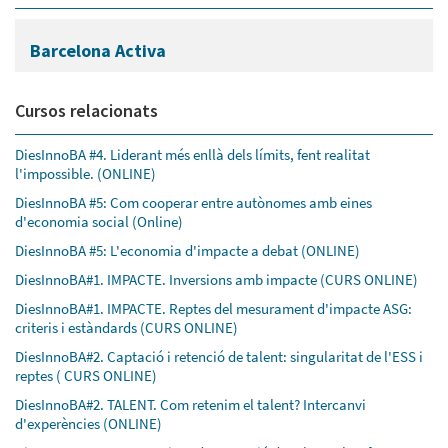
Barcelona Activa
Cursos relacionats
DiesInnoBA #4. Liderant més enllà dels límits, fent realitat
l'impossible. (ONLINE)
DiesInnoBA #5: Com cooperar entre autònomes amb eines
d'economia social (Online)
DiesInnoBA #5: L'economia d'impacte a debat (ONLINE)
DiesInnoBA#1. IMPACTE. Inversions amb impacte (CURS ONLINE)
DiesInnoBA#1. IMPACTE. Reptes del mesurament d'impacte ASG:
criteris i estàndards (CURS ONLINE)
DiesInnoBA#2. Captació i retenció de talent: singularitat de l'ESS i
reptes ( CURS ONLINE)
DiesInnoBA#2. TALENT. Com retenim el talent? Intercanvi
d'experències (ONLINE)