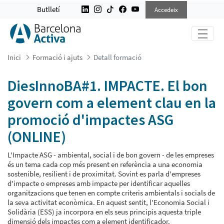
DIESINNOBA#1. IMPACTE. EL BON 
Butlletí
Accedeix
Inici
Formació i ajuts
Detall formació
DiesInnoBA#1. IMPACTE. El bon
govern com a element clau en la
promoció d'impactes ASG
(ONLINE)
L'Impacte ASG - ambiental, social i de bon govern - de les empreses
és un tema cada cop més present en referència a una economia
sostenible, resilient i de proximitat. Sovint es parla d'empreses
d'impacte o empreses amb impacte per identificar aquelles
organitzacions que tenen en compte criteris ambientals i socials de
la seva activitat econòmica. En aquest sentit, l'Economia Social i
Solidària (ESS) ja incorpora en els seus principis aquesta triple
dimensió dels impactes com a element identificador.