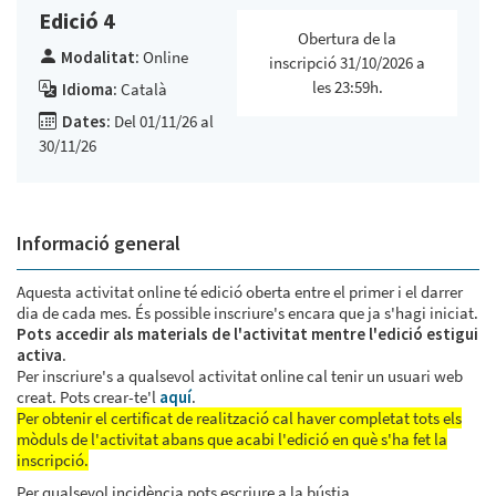
Edició 4
Obertura de la
Modalitat:
Online
inscripció 31/10/2026 a
les 23:59h.
Idioma:
Català
Dates:
Del 01/11/26 al
30/11/26
Informació general
Aquesta activitat online té edició oberta entre el primer i el darrer
dia de cada mes. És possible inscriure's encara que ja s'hagi iniciat.
Pots accedir als materials de l'activitat mentre l'edició estigui
activa
.
Per inscriure's a qualsevol activitat online cal tenir un usuari web
creat. Pots crear-te'l
aquí
.
Per obtenir el certificat de realització cal haver completat tots els
mòduls de l'activitat abans que acabi l'edició en què s'ha fet la
inscripció.
Per qualsevol incidència pots escriure a la bústia