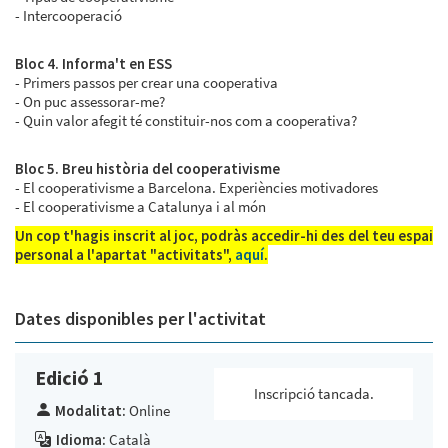
- Intercooperació
Bloc 4. Informa't en ESS
- Primers passos per crear una cooperativa
- On puc assessorar-me?
- Quin valor afegit té constituir-nos com a cooperativa?
Bloc 5. Breu història del cooperativisme
- El cooperativisme a Barcelona. Experiències motivadores
- El cooperativisme a Catalunya i al món
Un cop t'hagis inscrit al joc, podràs accedir-hi des del teu espai
personal a l'apartat "activitats",
aquí
.
Dates disponibles per l'activitat
Edició 1
Inscripció tancada.
Modalitat:
Online
Idioma:
Català