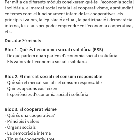
Per mitjà de diferents mòduls coneixerem què és l'economia social
i solidària, el mercat social català i el cooperativisme, aprofundint
en temes com: el funcionament intern de les cooperatives, els
principis i valors, la legislació actual, la participació i democràcia
interna, les claus per poder emprendre en l'economia cooperativa,
etc.
Durada
: 30 minuts
Bloc 1. Què és l'economia social i solidària (ESS)
- De què parlem quan parlem d'economia social i solidària
- Els valors de l'economia social i solidària
Bloc 2. El mercat social i el consum responsable
- Què són el mercat social i el consum responsable
- Quines opcions existeixen
- Experiències d'economia social i solidària
Bloc 3. El cooperativisme
- Què és una cooperativa?
- Principis i valors
- Òrgans socials
- La democràcia interna
- Tipus de cooperativisme