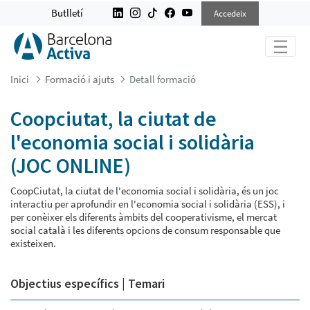
COOPCIUTAT, LA CIUTAT DE L&#39;
Butlletí
Accedeix
Inici
Formació i ajuts
Detall formació
Coopciutat, la ciutat de
l'economia social i solidària
(JOC ONLINE)
CoopCiutat, la ciutat de l'economia social i solidària, és un joc
interactiu per aprofundir en l'economia social i solidària (ESS), i
per conèixer els diferents àmbits del cooperativisme, el mercat
social català i les diferents opcions de consum responsable que
existeixen.
Objectius específics | Temari