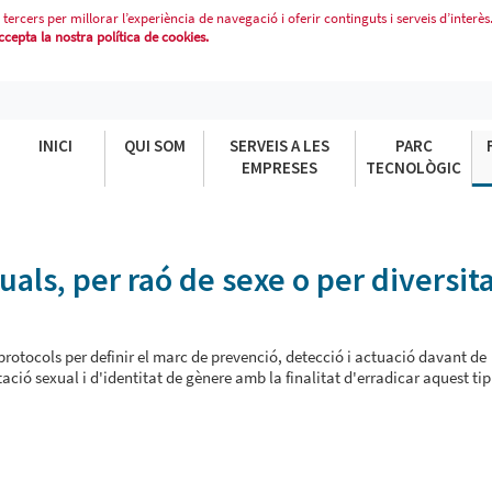
 tercers per millorar l’experiència de navegació i oferir continguts i serveis d’interès
epta la nostra política de cookies.
, PER RAÓ DE SEXE O PER DIVERSI
INICI
QUI SOM
SERVEIS A LES
PARC
EMPRESES
TECNOLÒGIC
als, per raó de sexe o per diversit
rotocols per definir el marc de prevenció, detecció i actuació davant de
ació sexual i d'identitat de gènere amb la finalitat d'erradicar aquest ti