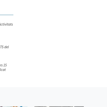
Activitats
ATS del
rs 15
icat