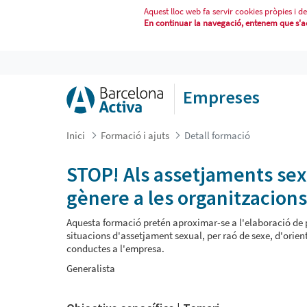
Aquest lloc web fa servir cookies pròpies i de
En continuar la navegació, entenem que s'acc
STOP! ALS ASSETJAMENTS SEXUALS
Empreses
Inici
Formació i ajuts
Detall formació
STOP! Als assetjaments sexu
gènere a les organitzacions
Aquesta formació pretén aproximar-se a l'elaboració de p
situacions d'assetjament sexual, per raó de sexe, d'orient
conductes a l'empresa.
Generalista