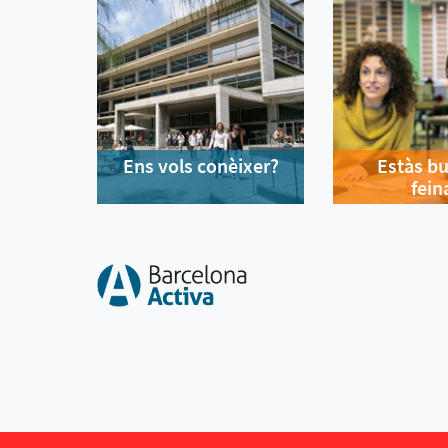
Ens vols conèixer?
Estàs b
fein