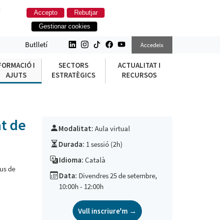
.
Accepto
Rebutjar
Gestionar cookies
TAT DE GÈNERE A LES ORGANITZACI
Butlletí
Accedeix
FORMACIÓ I
SECTORS
ACTUALITAT I
AJUTS
ESTRATÈGICS
RECURSOS
at de
Modalitat:
Aula virtual
Durada:
1 sessió (2h)
Idioma:
Català
pus de
Data:
Divendres 25 de setembre,
10:00h - 12:00h
Vull inscriure'm →