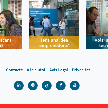
uscant
Tens una idea
Vols i
a?
emprenedora?
teu 
Contacte
A la ciutat
Avís Legal
Privacitat