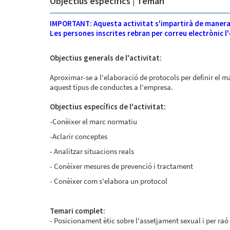
Objectius específics | Temari
IMPORTANT: Aquesta activitat s'impartirà de manera 
Les persones inscrites rebran per correu electrònic l'en
Objectius generals de l'activitat:
Aproximar-se a l'elaboració de protocols per definir el m
aquest tipus de conductes a l'empresa.
Objectius específics de l'activitat:
-Conèixer el marc normatiu
-Aclarir conceptes
- Analitzar situacions reals
- Conèixer mesures de prevenció i tractament
- Conèixer com s'elabora un protocol
Temari complet:
- Posicionament ètic sobre l'assetjament sexual i per raó