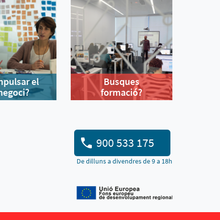
mpulsar el
Busques
negoci?
formació?
900 533 175
De dilluns a divendres de 9 a 18h