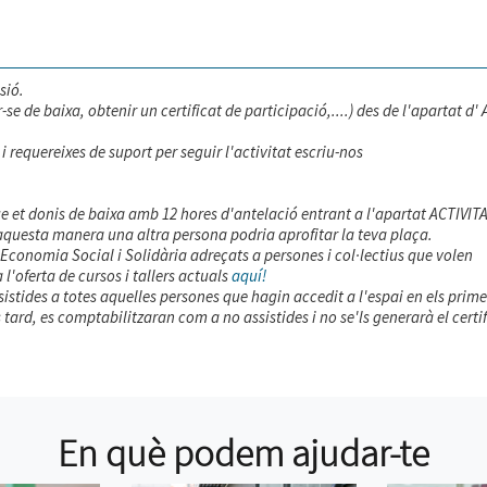
sió.
 de baixa, obtenir un certificat de participació,....) des de l'apartat d' 
i requereixes de suport per seguir l'activitat escriu-nos
que et donis de baixa amb 12 hores d'antelació entrant a l'apartat ACTIVIT
aquesta manera una altra persona podria aprofitar la teva plaça.
n Economia Social i Solidària adreçats a persones i col·lectius que volen
'oferta de cursos i tallers actuals
aquí!
ssistides a totes aquelles persones que hagin accedit a l'espai en els prime
ard, es comptabilitzaran com a no assistides i no se'ls generarà el certif
En què podem ajudar-te