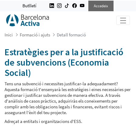
ESTRATÈGIES PER A LA JUSTIFICA
Butlletí
Accedeix
Inici
Formació i ajuts
Detall formació
Estratègies per a la justificació
de subvencions (Economia
Social)
Tens una subvenció i necessites justificar-la adequadament?
Aquesta formació t'ensenyarà les estratègies i eines necessàries per
gestionar i justificar subvencions de manera efectiva. A través
d'anàlisis de casos pràctics, adquiriràs els coneixements per
complir amb les obligacions legals i financeres, evitant riscos i
assegurant l'èxit del teu projecte.
Adreçat a entitats i organitzacions d'ESS.