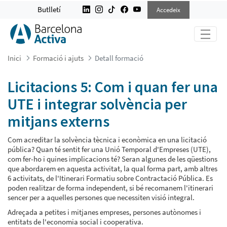
LICITACIONS 5: COM I QUAN FER U
Butlletí
Accedeix
Inici
Formació i ajuts
Detall formació
Licitacions 5: Com i quan fer una
UTE i integrar solvència per
mitjans externs
Com acreditar la solvència tècnica i econòmica en una licitació
pública? Quan té sentit fer una Unió Temporal d'Empreses (UTE),
com fer-ho i quines implicacions té? Seran algunes de les qüestions
que abordarem en aquesta activitat, la qual forma part, amb altres
6 activitats, de l'Itinerari Formatiu sobre Contractació Pública. Es
poden realitzar de forma independent, si bé recomanem l'itinerari
sencer per a aquelles persones que necessiten visió integral.
Adreçada a petites i mitjanes empreses, persones autònomes i
entitats de l'economia social i cooperativa.