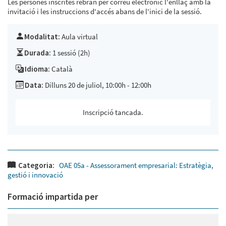
Les persones inscrites rebran per correu electrònic l'enllaç amb la
invitació i les instruccions d'accés abans de l'inici de la sessió.
Modalitat:
Aula virtual
Durada:
1 sessió (2h)
Idioma:
Català
Data:
Dilluns 20 de juliol, 10:00h - 12:00h
Inscripció tancada.
Categoria:
OAE 05a - Assessorament empresarial: Estratègia,
gestió i innovació
Formació impartida per