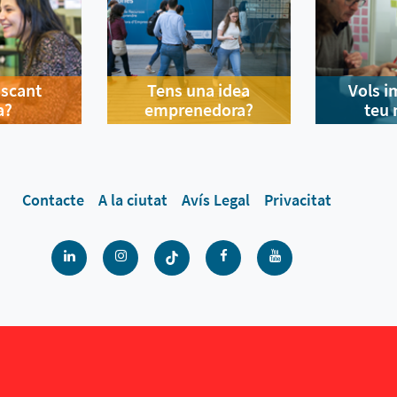
uscant
Tens una idea
Vols i
a?
emprenedora?
teu 
Contacte
A la ciutat
Avís Legal
Privacitat