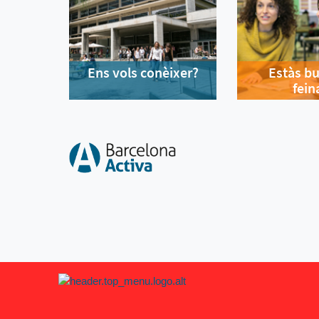
Ens vols conèixer?
Estàs b
fein