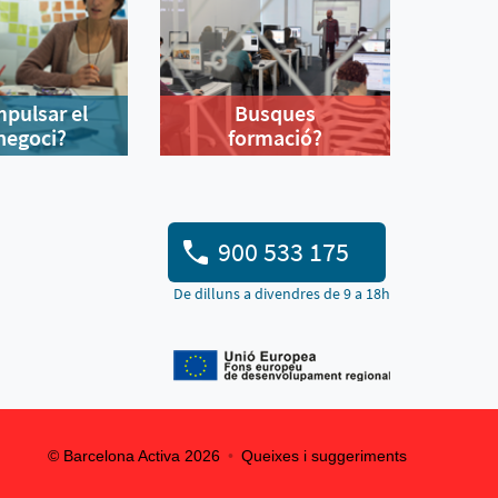
mpulsar el
Busques
negoci?
formació?
900 533 175
De dilluns a divendres de 9 a 18h
© Barcelona Activa 2026
Queixes i suggeriments