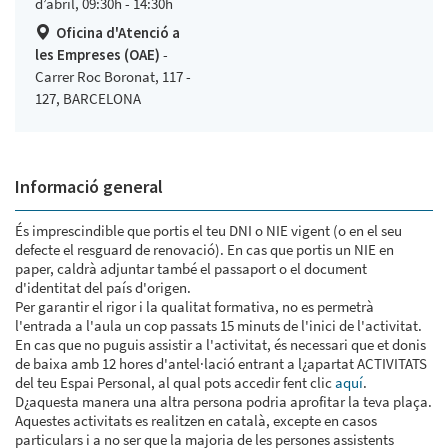
d’abril, 09:30h - 14:30h
Oficina d'Atenció a
les Empreses (OAE)
-
Carrer Roc Boronat, 117 -
127, BARCELONA
Informació general
És imprescindible que portis el teu DNI o NIE vigent (o en el seu
defecte el resguard de renovació). En cas que portis un NIE en
paper, caldrà adjuntar també el passaport o el document
d'identitat del país d'origen.
Per garantir el rigor i la qualitat formativa, no es permetrà
l'entrada a l'aula un cop passats 15 minuts de l'inici de l'activitat.
En cas que no puguis assistir a l'activitat, és necessari que et donis
de baixa amb 12 hores d'antel·lació entrant a l¿apartat ACTIVITATS
del teu Espai Personal, al qual pots accedir fent clic
aquí
.
D¿aquesta manera una altra persona podria aprofitar la teva plaça.
Aquestes activitats es realitzen en català, excepte en casos
particulars i a no ser que la majoria de les persones assistents