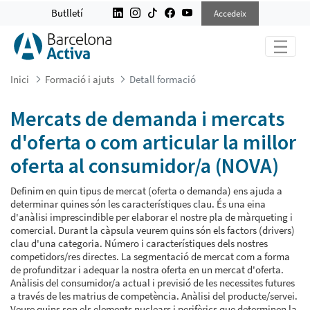
MERCATS DE DEMANDA I MERCATS 
Butlletí
Accedeix
Inici
Formació i ajuts
Detall formació
Mercats de demanda i mercats
d'oferta o com articular la millor
oferta al consumidor/a (NOVA)
Definim en quin tipus de mercat (oferta o demanda) ens ajuda a
determinar quines són les característiques clau. És una eina
d'anàlisi imprescindible per elaborar el nostre pla de màrqueting i
comercial. Durant la càpsula veurem quins són els factors (drivers)
clau d'una categoria. Número i característiques dels nostres
competidors/res directes. La segmentació de mercat com a forma
de profunditzar i adequar la nostra oferta en un mercat d'oferta.
Anàlisis del consumidor/a actual i previsió de les necessites futures
a través de les matrius de competència. Anàlisi del producte/servei.
Veure quins son els elements nuclears i perifèrics que determinen la