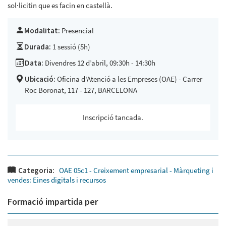
sol·licitin que es facin en castellà.
Modalitat:
Presencial
Durada:
1 sessió (5h)
Data:
Divendres 12 d’abril, 09:30h - 14:30h
Ubicació:
Oficina d'Atenció a les Empreses (OAE) - Carrer
Roc Boronat, 117 - 127, BARCELONA
Inscripció tancada.
Categoria:
OAE 05c1 - Creixement empresarial - Màrqueting i
vendes: Eines digitals i recursos
Formació impartida per