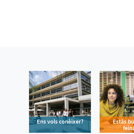
Ens vols conèixer?
Estàs b
fein