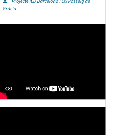
Projecte IED Barcelona i Eix Passeig de
Gràcia