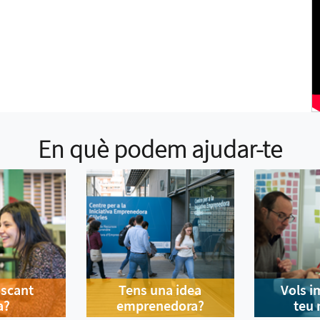
En què podem ajudar-te
uscant
Tens una idea
Vols i
a?
emprenedora?
teu 