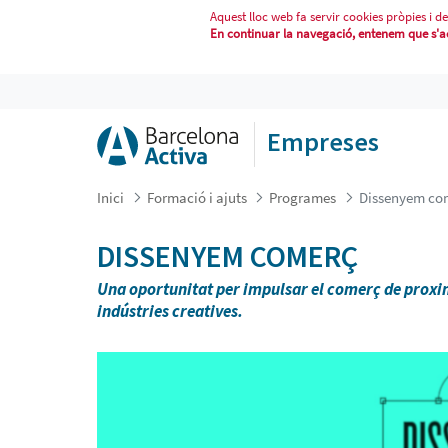
Aquest lloc web fa servir cookies pròpies i de
En continuar la navegació, entenem que s'acc
DISSENYEM COMERÇ
Empreses
Inici
Formació i ajuts
Programes
Dissenyem co
DISSENYEM COMERÇ
Una oportunitat per impulsar el comerç de proxim
indústries creatives.