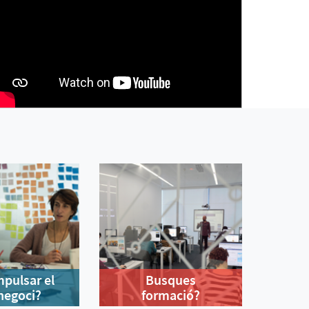
mpulsar el
Busques
negoci?
formació?