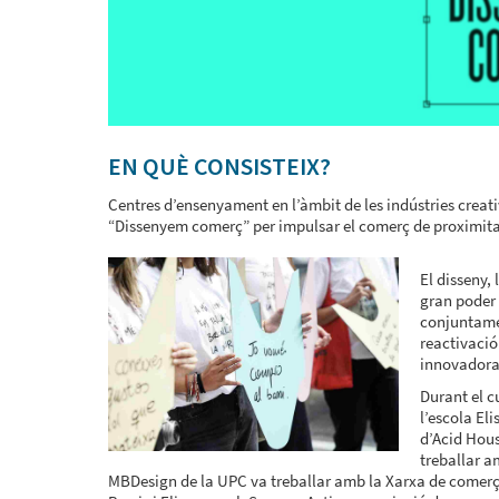
EN QUÈ CONSISTEIX?
Centres d’ensenyament en l’àmbit de les indústries creat
“Dissenyem comerç” per impulsar el comerç de proximitat
El disseny, 
gran poder 
conjuntamen
reactivació
innovadora 
Durant el c
l’escola El
d’Acid Hous
treballar a
MBDesign de la UPC va treballar amb la Xarxa de comerç 