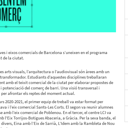
ives i eixos comercials de Barcelona s’uneixen en el programa
 de la ciutat.
les arts visuals, l’arquitectura o l’audiovisual són àrees amb un
transformador. Estudiants d’aquestes disciplines treballaran
t amb el teixit comercial de la ciutat per elaborar propostes de
 i potenciació del comerç de barri. Una visió transversal i
per afrontar els reptes del moment actual.
urs 2020-2021, el primer equip de treball va estar format per
isava i l’eix comercial Sants-Les Corts. El segon va reunir alumnes
e amb l’eix comercial de Poblenou. En el tercer, el centre LCI va
mb l'Eix Torrijos-Botigues Abaceria, a Gràcia. Per la seva banda, el
divers, Eina amb l’Eix de Sarrià, L’Idem amb la Rambleta de Nou