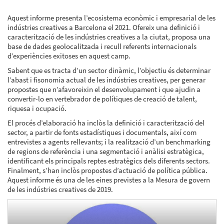
Aquest informe presenta l’ecosistema econòmic i empresarial de les
indústries creatives a Barcelona el 2021. Ofereix una definició i
caracterització de les indústries creatives a la ciutat, proposa una
base de dades geolocalitzada i recull referents internacionals
d’experiències exitoses en aquest camp.
Sabent que es tracta d’un sector dinàmic, l’objectiu és determinar
l’abast i fisonomia actual de les indústries creatives, per generar
propostes que n’afavoreixin el desenvolupament i que ajudin a
convertir-lo en vertebrador de polítiques de creació de talent,
riquesa i ocupació.
El procés d’elaboració ha inclòs la definició i caracterització del
sector, a partir de fonts estadístiques i documentals, així com
entrevistes a agents rellevants; i la realització d’un benchmarking
de regions de referència i una segmentació i anàlisi estratègica,
identificant els principals reptes estratègics dels diferents sectors.
Finalment, s’han inclòs propostes d’actuació de política pública.
Aquest informe és una de les eines previstes a la Mesura de govern
de les indústries creatives de 2019.